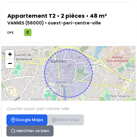
Appartement T2 • 2 pièces • 48 m²
VANNES (56000) • ouest-peri-centre-ville
C
DPE
+
−
Quartier ouest-peri-centre-ville
Google Maps
Street View
Identifier ce bien