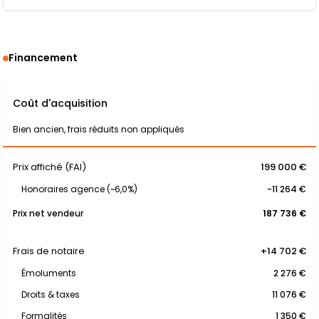
Financement
Coût d'acquisition
Bien ancien, frais réduits non appliqués
Prix affiché (FAI)
199 000 €
Honoraires agence (~6,0%)
-11 264 €
Prix net vendeur
187 736 €
Frais de notaire
+14 702 €
Émoluments
2 276 €
Droits & taxes
11 076 €
Formalités
1 350 €