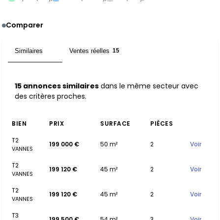
Comparer
Similaires
Ventes réelles
15
15
15 annonces similaires
dans le même secteur avec
des critères proches.
BIEN
PRIX
SURFACE
PIÈCES
T2
199 000 €
50 m²
2
Voir
VANNES
T2
199 120 €
45 m²
2
Voir
VANNES
T2
199 120 €
45 m²
2
Voir
VANNES
T3
199 500 €
54 m²
3
Voir