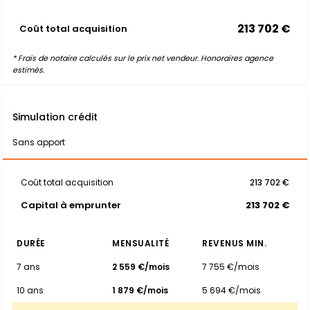
213 702 €
Coût total acquisition
* Frais de notaire calculés sur le prix net vendeur. Honoraires agence
estimés.
Simulation crédit
Sans apport
Coût total acquisition
213 702 €
Capital à emprunter
213 702 €
DURÉE
MENSUALITÉ
REVENUS MIN.
7 ans
2 559 €/mois
7 755 €/mois
10 ans
1 879 €/mois
5 694 €/mois