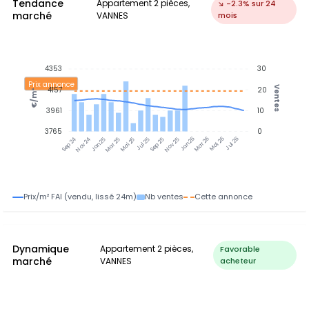
Tendance
Appartement 2 pièces,
↘ -2.3% sur 24
marché
VANNES
mois
4353
30
Prix annonce
Ventes
4157
20
€/m²
3961
10
3765
0
Nov 24
Jan 25
Mar 25
Mai 25
Jul 25
Sep 25
Nov 25
Jan 26
Mar 26
Mai 26
Jul 26
Sep 24
Prix/m² FAI (vendu, lissé 24m)
Nb ventes
Cette annonce
Dynamique
Appartement 2 pièces,
Favorable
marché
VANNES
acheteur