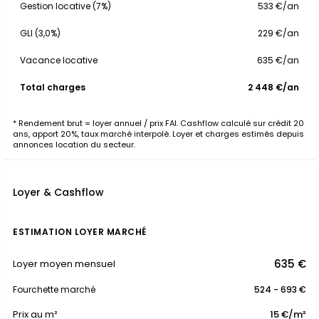
Gestion locative (7%)
533 €/an
GLI (3,0%)
229 €/an
Vacance locative
635 €/an
Total charges
2 448 €/an
* Rendement brut = loyer annuel / prix FAI. Cashflow calculé sur crédit 20
ans, apport 20%, taux marché interpolé. Loyer et charges estimés depuis
annonces location du secteur.
Loyer & Cashflow
ESTIMATION LOYER MARCHÉ
635 €
Loyer moyen mensuel
Fourchette marché
524 - 693 €
Prix au m²
15 €/m²