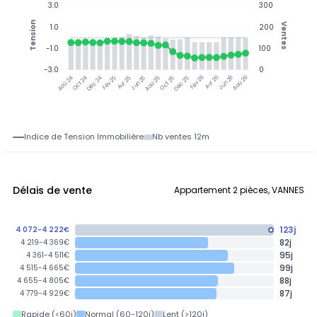
3.0
300
Tension
Ventes
1.0
200
-1.0
100
-3.0
0
Oct 24
Déc 24
Fév 25
Avr 25
Jun 25
Aoû 25
Oct 25
Déc 25
Fév 26
Avr 26
Jun 26
Aoû 26
Aoû 24
Indice de Tension Immobilière
Nb ventes 12m
Délais de vente
Appartement 2 pièces, VANNES
123j
4 072-4 222€
82j
4 219-4 369€
95j
4 361-4 511€
99j
4 515-4 665€
88j
4 655-4 805€
87j
4 779-4 929€
Rapide (<60j)
Normal (60-120j)
Lent (>120j)