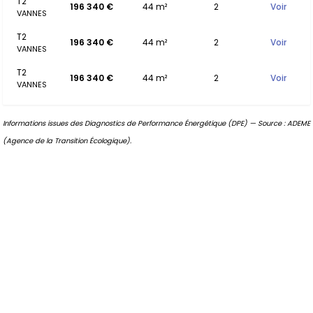
T2
196 340 €
44 m²
2
Voir
VANNES
T2
196 340 €
44 m²
2
Voir
VANNES
T2
196 340 €
44 m²
2
Voir
VANNES
Informations issues des Diagnostics de Performance Énergétique (DPE) — Source : ADEME
(Agence de la Transition Écologique).