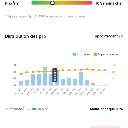
Prix/m²
10% moins cher
* Appartement 2p, VANNES — annonces actives ce mois
Distribution des prix
Appartement 2p
Annonces
Superficie moy.
150
60
Ce bien
100
40
50
20
0
140-150k
150-160k
160-170k
170-180k
180-190k
190-200k
200-210k
210-220k
220-230k
230-240k
240-250k
250-260k
260-270k
270-280k
130-140k
En vente (1072)
Ce bien
Moins cher que 47%