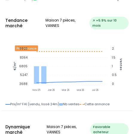
Tendance
Maison 7 pièces,
↗ +5.9% sur 10
marché
VANNES
mois
Prix annonce
9923
2
8364
1.5
Ventes
€/m²
6805
1
5247
0.5
3688
0
Nov 25
Jan 26
Mar 26
Mai 26
Jul 26
Prix/m² FAI (vendu, lissé 24m)
Nb ventes
Cette annonce
Dynamique
Maison 7 pièces,
Favorable
marché
VANNES
acheteur