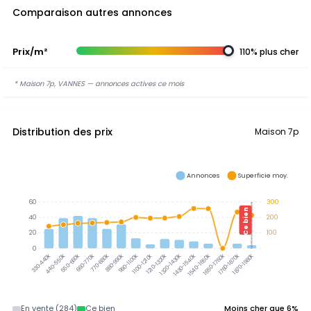
Comparaison autres annonces
Prix/m²
110% plus cher
* Maison 7p, VANNES — annonces actives ce mois
Distribution des prix
Maison 7p
Annonces
Superficie moy.
60
300
Ce bien
40
200
20
100
0
330-440k
440-550k
550-660k
660-770k
770-880k
880-990k
990-1100k
1100-1210k
1210-1320k
1320-1430k
1430-1540k
1540-1650k
1650-1760k
1760-1870k
1870-1980k
En vente (284)
Ce bien
Moins cher que 6%