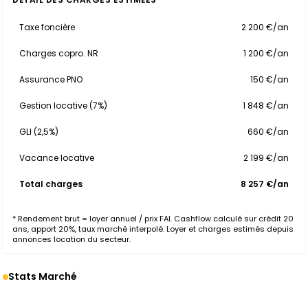
Taxe foncière
2 200 €/an
Charges copro. NR
1 200 €/an
Assurance PNO
150 €/an
Gestion locative (7%)
1 848 €/an
GLI (2,5%)
660 €/an
Vacance locative
2 199 €/an
Total charges
8 257 €/an
* Rendement brut = loyer annuel / prix FAI. Cashflow calculé sur crédit 20
ans, apport 20%, taux marché interpolé. Loyer et charges estimés depuis
annonces location du secteur.
Stats Marché