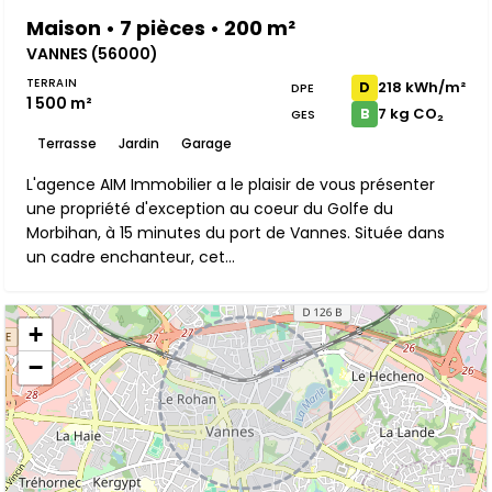
Maison • 7 pièces • 200 m²
VANNES (56000)
TERRAIN
218 kWh/m²
D
DPE
1 500 m²
7 kg CO₂
B
GES
Terrasse
Jardin
Garage
L'agence AIM Immobilier a le plaisir de vous présenter
une propriété d'exception au coeur du Golfe du
Morbihan, à 15 minutes du port de Vannes. Située dans
un cadre enchanteur, cet...
+
−