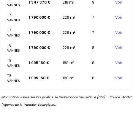
1 947 370 €
218 m²
9
Voir
VANNES
T7
1 790 000 €
226 m²
7
Voir
VANNES
T7
1 790 000 €
226 m²
7
Voir
VANNES
T8
1 790 000 €
226 m²
8
Voir
VANNES
T8
1 995 150 €
188 m²
8
Voir
VANNES
T8
1 995 150 €
188 m²
8
Voir
VANNES
Informations issues des Diagnostics de Performance Énergétique (DPE) — Source : ADEME
(Agence de la Transition Écologique).