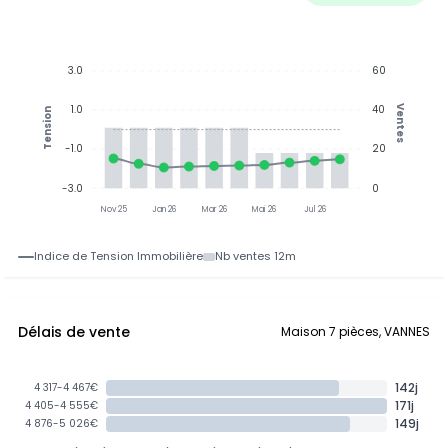
3.0
60
1.0
40
Ventes
Tension
-1.0
20
-3.0
0
Nov 25
Jan 26
Mar 26
Mai 26
Jul 26
Indice de Tension Immobilière
Nb ventes 12m
Délais de vente
Maison 7 pièces, VANNES
142j
4 317-4 467€
171j
4 405-4 555€
149j
4 876-5 026€