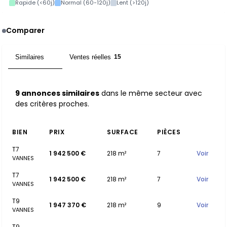
Rapide (<60j)
Normal (60-120j)
Lent (>120j)
Comparer
Similaires
Ventes réelles
9
15
9 annonces similaires
dans le même secteur avec
des critères proches.
BIEN
PRIX
SURFACE
PIÈCES
T7
1 942 500 €
218 m²
7
Voir
VANNES
T7
1 942 500 €
218 m²
7
Voir
VANNES
T9
1 947 370 €
218 m²
9
Voir
VANNES
T9