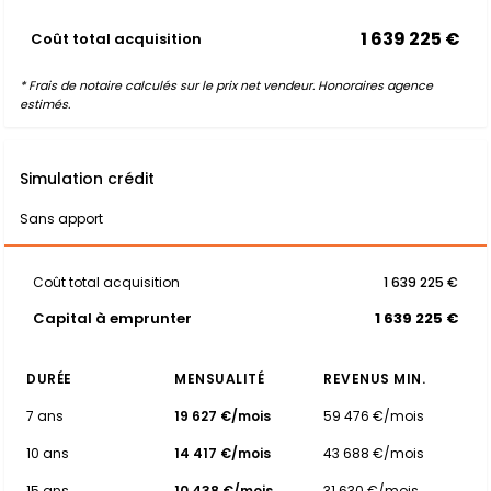
1 639 225 €
Coût total acquisition
* Frais de notaire calculés sur le prix net vendeur. Honoraires agence
estimés.
Simulation crédit
Sans apport
Coût total acquisition
1 639 225 €
Capital à emprunter
1 639 225 €
DURÉE
MENSUALITÉ
REVENUS MIN.
7 ans
19 627 €/mois
59 476 €/mois
10 ans
14 417 €/mois
43 688 €/mois
15 ans
10 438 €/mois
31 630 €/mois