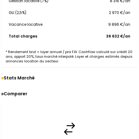
Gestion locative (7%)
8 316 €/an
GLI (2,5%)
2 970 €/an
Vacance locative
9 896 €/an
Total charges
36 632 €/an
* Rendement brut = loyer annuel / prix FAI. Cashflow calculé sur crédit 20
ans, apport 20%, taux marché interpolé. Loyer et charges estimés depuis
annonces location du secteur.
Stats Marché
Comparer