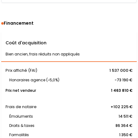
Financement
Coût d'acquisition
Bien ancien, frais réduits non appliqués
Prix affiché (FAI)
1 537 000 €
Honoraires agence (~5,0%)
-73 190 €
Prix net vendeur
1 463 810 €
Frais de notaire
+102 225 €
Émoluments
14 511 €
Droits & taxes
86 364 €
Formalités
1 350 €