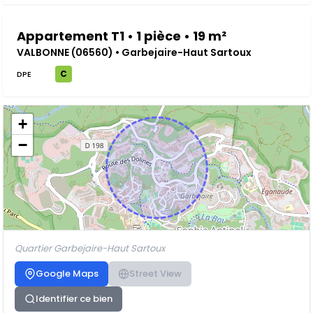
Appartement T1 • 1 pièce • 19 m²
VALBONNE (06560) • Garbejaire-Haut Sartoux
C
DPE
+
−
Quartier Garbejaire-Haut Sartoux
Google Maps
Street View
Identifier ce bien