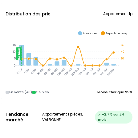
Distribution des prix
Appartement 1p
Annonces
Superficie moy.
15
60
Ce bien
10
40
5
20
0
70-80k
80-90k
90-100k
100-110k
110-120k
120-130k
130-140k
140-150k
150-160k
160-170k
170-180k
180-190k
190-200k
60-70k
En vente (43)
Ce bien
Moins cher que 95%
Tendance
Appartement 1 pièces,
↗ +2.7% sur 24
marché
VALBONNE
mois