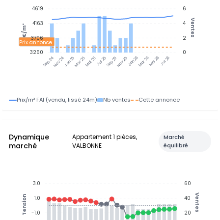
4619
6
Ventes
4163
4
€/m²
3706
2
Prix annonce
3250
0
Jan 25
Jul 25
Jan 26
Jul 26
Nov 24
Mar 25
Mai 25
Sep 25
Nov 25
Mar 26
Mai 26
Sep 24
Prix/m² FAI (vendu, lissé 24m)
Nb ventes
Cette annonce
Dynamique
Appartement 1 pièces,
Marché
marché
VALBONNE
équilibré
3.0
60
Ventes
Tension
1.0
40
-1.0
20