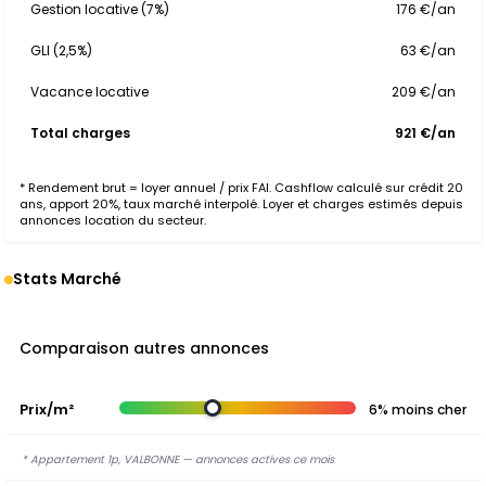
Gestion locative (7%)
176 €/an
GLI (2,5%)
63 €/an
Vacance locative
209 €/an
Total charges
921 €/an
* Rendement brut = loyer annuel / prix FAI. Cashflow calculé sur crédit 20
ans, apport 20%, taux marché interpolé. Loyer et charges estimés depuis
annonces location du secteur.
Stats Marché
Comparaison autres annonces
Prix/m²
6% moins cher
* Appartement 1p, VALBONNE — annonces actives ce mois