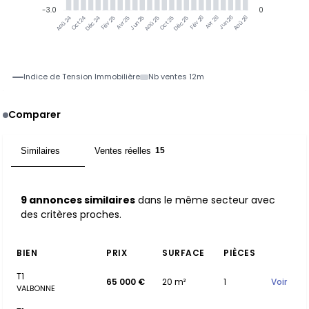
-3.0
0
Jun 25
Jun 26
Oct 24
Déc 24
Fév 25
Avr 25
Aoû 25
Oct 25
Déc 25
Fév 26
Avr 26
Aoû 26
Aoû 24
Indice de Tension Immobilière
Nb ventes 12m
Comparer
Similaires
Ventes réelles
9
15
9 annonces similaires
dans le même secteur avec
des critères proches.
BIEN
PRIX
SURFACE
PIÈCES
T1
65 000 €
20 m²
1
Voir
VALBONNE