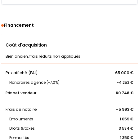
Financement
Coût d'acquisition
Bien ancien, frais réduits non appliqués
Prix affiché (FAI)
65 000 €
Honoraires agence (~7,0%)
-4 252 €
Prix net vendeur
60 748 €
Frais de notaire
+5 993 €
Émoluments
1 059 €
Droits & taxes
3 584 €
Formalités
1 350 €