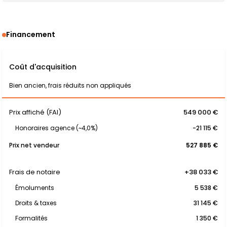
Financement
Coût d'acquisition
Bien ancien, frais réduits non appliqués
Prix affiché (FAI)
549 000 €
Honoraires agence (~4,0%)
-21 115 €
Prix net vendeur
527 885 €
Frais de notaire
+38 033 €
Émoluments
5 538 €
Droits & taxes
31 145 €
Formalités
1 350 €