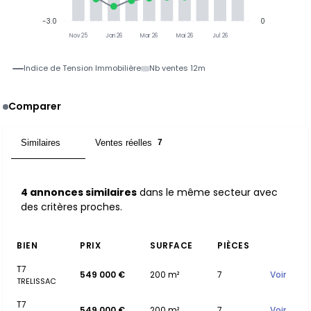
-3.0
0
Nov 25
Jan 26
Mar 26
Mai 26
Jul 26
Indice de Tension Immobilière
Nb ventes 12m
Comparer
Similaires
Ventes réelles
4
7
4 annonces similaires
dans le même secteur avec
des critères proches.
BIEN
PRIX
SURFACE
PIÈCES
T7
549 000 €
200 m²
7
Voir
TRELISSAC
T7
549 000 €
200 m²
7
Voir