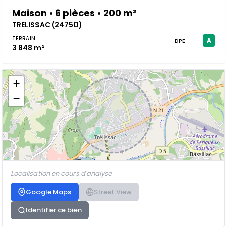
Maison • 6 pièces • 200 m²
TRELISSAC (24750)
TERRAIN
A
DPE
3 848 m²
+
−
Localisation en cours d'analyse
Google Maps
Street View
Identifier ce bien