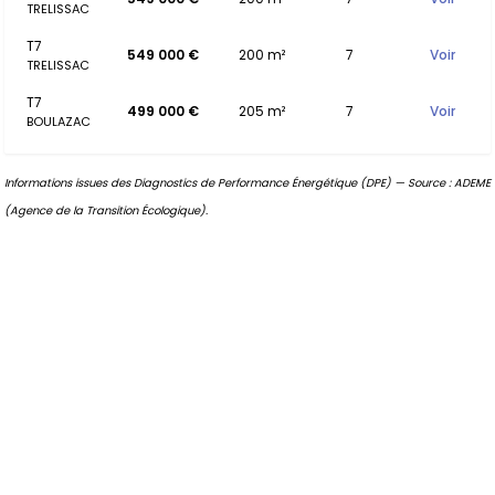
TRELISSAC
T7
549 000 €
200 m²
7
Voir
TRELISSAC
T7
499 000 €
205 m²
7
Voir
BOULAZAC
Informations issues des Diagnostics de Performance Énergétique (DPE) — Source : ADEME
(Agence de la Transition Écologique).