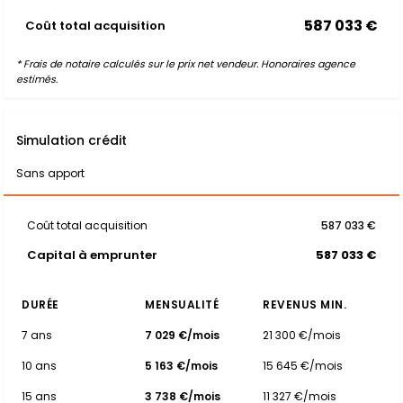
587 033 €
Coût total acquisition
* Frais de notaire calculés sur le prix net vendeur. Honoraires agence
estimés.
Simulation crédit
Sans apport
Coût total acquisition
587 033 €
Capital à emprunter
587 033 €
DURÉE
MENSUALITÉ
REVENUS MIN.
7 ans
7 029 €/mois
21 300 €/mois
10 ans
5 163 €/mois
15 645 €/mois
15 ans
3 738 €/mois
11 327 €/mois