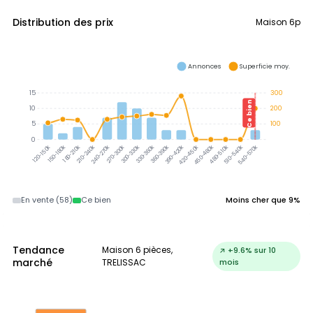
Distribution des prix
Maison 6p
Annonces
Superficie moy.
15
300
Ce bien
10
200
5
100
0
150-180k
180-210k
210-240k
240-270k
270-300k
300-330k
330-360k
360-390k
390-420k
420-450k
450-480k
480-510k
510-540k
540-570k
120-150k
En vente (58)
Ce bien
Moins cher que 9%
Tendance
Maison 6 pièces,
↗ +9.6% sur 10
marché
TRELISSAC
mois