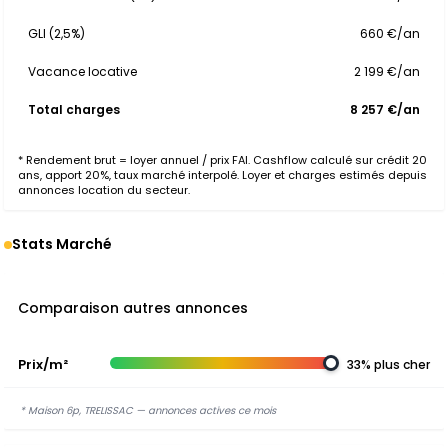
GLI (2,5%)
660 €/an
Vacance locative
2 199 €/an
Total charges
8 257 €/an
* Rendement brut = loyer annuel / prix FAI. Cashflow calculé sur crédit 20
ans, apport 20%, taux marché interpolé. Loyer et charges estimés depuis
annonces location du secteur.
Stats Marché
Comparaison autres annonces
Prix/m²
33% plus cher
* Maison 6p, TRELISSAC — annonces actives ce mois