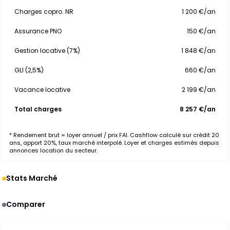
Charges copro. NR
1 200 €/an
Assurance PNO
150 €/an
Gestion locative (7%)
1 848 €/an
GLI (2,5%)
660 €/an
Vacance locative
2 199 €/an
Total charges
8 257 €/an
* Rendement brut = loyer annuel / prix FAI. Cashflow calculé sur crédit 20
ans, apport 20%, taux marché interpolé. Loyer et charges estimés depuis
annonces location du secteur.
Stats Marché
Comparer