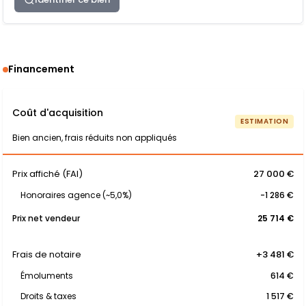
Financement
Coût d'acquisition
ESTIMATION
Bien ancien, frais réduits non appliqués
Prix affiché (FAI)
27 000 €
Honoraires agence (~5,0%)
-1 286 €
Prix net vendeur
25 714 €
Frais de notaire
+3 481 €
Émoluments
614 €
Droits & taxes
1 517 €