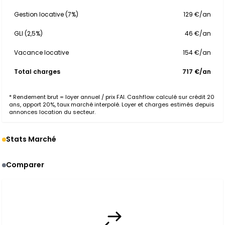
Gestion locative (7%)
129 €/an
GLI (2,5%)
46 €/an
Vacance locative
154 €/an
Total charges
717 €/an
* Rendement brut = loyer annuel / prix FAI. Cashflow calculé sur crédit 20
ans, apport 20%, taux marché interpolé. Loyer et charges estimés depuis
annonces location du secteur.
Stats Marché
Comparer