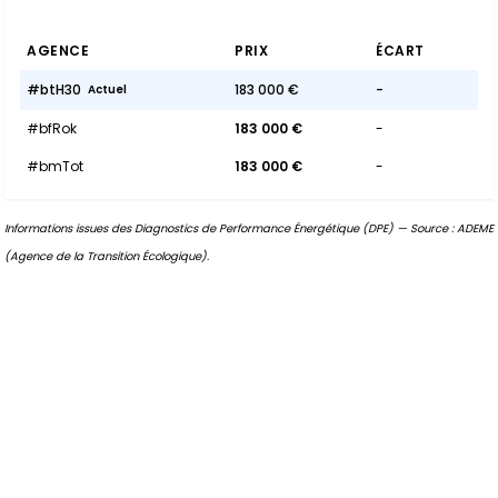
AGENCE
PRIX
ÉCART
#btH30
183 000 €
-
Actuel
#bfRok
183 000 €
-
#bmTot
183 000 €
-
Informations issues des Diagnostics de Performance Énergétique (DPE) — Source : ADEME
(Agence de la Transition Écologique).