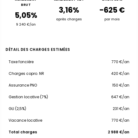
BRUT
3,16%
-625 €
5,05%
après charges
par mois
9 240 €/an
DÉTAIL DES CHARGES ESTIMÉES
Taxe foncière
770 €/an
Charges copro. NR
420 €/an
Assurance PNO
150 €/an
Gestion locative (7%)
647 €/an
GLI (2,5%)
231 €/an
Vacance locative
770 €/an
Total charges
2 988 €/an