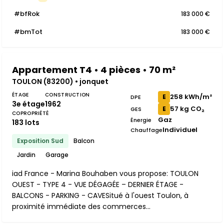
#bfRok
183 000 €
#bmTot
183 000 €
Appartement T4 • 4 pièces • 70 m²
TOULON (83200) • jonquet
ÉTAGE
CONSTRUCTION
258 kWh/m²
E
DPE
3e étage
1962
57 kg CO₂
E
GES
COPROPRIÉTÉ
Gaz
Énergie
183 lots
Individuel
Chauffage
Exposition Sud
Balcon
Jardin
Garage
iad France - Marina Bouhaben vous propose: TOULON
OUEST - TYPE 4 - VUE DÉGAGÉE – DERNIER ÉTAGE -
BALCONS - PARKING - CAVESitué à l'ouest Toulon, à
proximité immédiate des commerces...