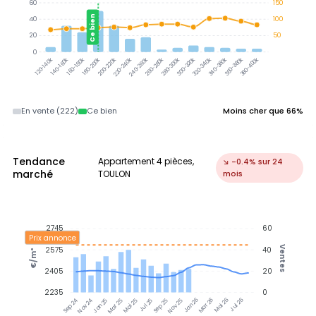
60
150
Ce bien
40
100
20
50
0
300-320k
320-340k
340-360k
360-380k
380-400k
120-140k
140-160k
160-180k
180-200k
200-220k
220-240k
240-260k
260-280k
280-300k
En vente (222)
Ce bien
Moins cher que 66%
Tendance
Appartement 4 pièces,
↘ -0.4% sur 24
marché
TOULON
mois
2745
60
Prix annonce
Ventes
2575
40
€/m²
2405
20
2235
0
Nov 24
Jan 25
Mar 25
Mai 25
Jul 25
Sep 25
Nov 25
Jan 26
Mar 26
Mai 26
Jul 26
Sep 24