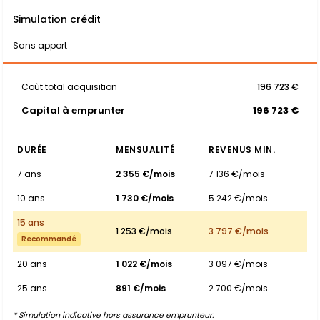
Simulation crédit
Sans apport
Coût total acquisition
196 723 €
Capital à emprunter
196 723 €
DURÉE
MENSUALITÉ
REVENUS MIN.
7 ans
2 355 €/mois
7 136 €/mois
10 ans
1 730 €/mois
5 242 €/mois
15 ans
1 253 €/mois
3 797 €/mois
Recommandé
20 ans
1 022 €/mois
3 097 €/mois
25 ans
891 €/mois
2 700 €/mois
* Simulation indicative hors assurance emprunteur.