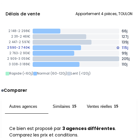
Délais de vente
Appartement 4 pièces, TOULON
66j
2 148-2 298€
127j
2 311-2 461€
139j
2 447-2 597€
115j
2 590-2 740€
99j
2 763-2 913€
205j
2 909-3 059€
110j
3 038-3 188€
Rapide (<60j)
Normal (60-120j)
Lent (>120j)
Comparer
Autres agences
Similaires
Ventes réelles
3
15
15
Ce bien est proposé par
3 agences différentes
.
Comparez les prix et conditions.