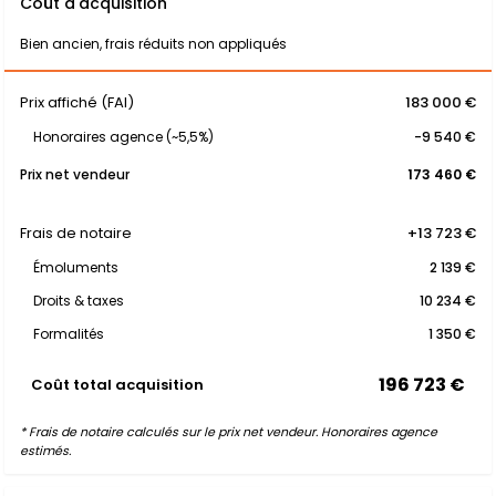
Coût d'acquisition
Bien ancien, frais réduits non appliqués
Prix affiché (FAI)
183 000 €
Honoraires agence (~5,5%)
-9 540 €
Prix net vendeur
173 460 €
Frais de notaire
+13 723 €
Émoluments
2 139 €
Droits & taxes
10 234 €
Formalités
1 350 €
196 723 €
Coût total acquisition
* Frais de notaire calculés sur le prix net vendeur. Honoraires agence
estimés.