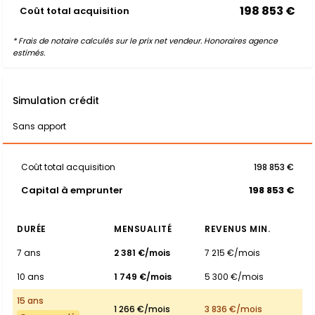
198 853 €
Coût total acquisition
* Frais de notaire calculés sur le prix net vendeur. Honoraires agence
estimés.
Simulation crédit
Sans apport
Coût total acquisition
198 853 €
Capital à emprunter
198 853 €
DURÉE
MENSUALITÉ
REVENUS MIN.
7 ans
2 381 €/mois
7 215 €/mois
10 ans
1 749 €/mois
5 300 €/mois
15 ans
1 266 €/mois
3 836 €/mois