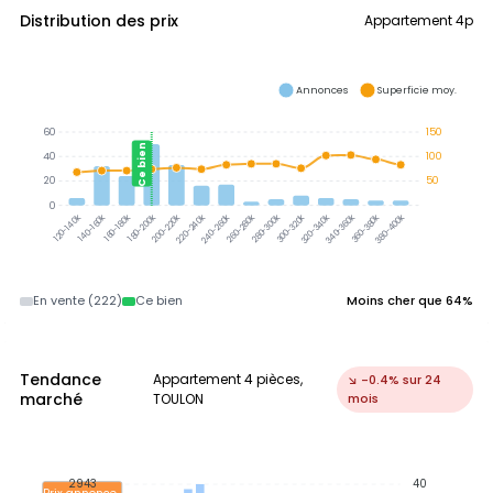
Distribution des prix
Appartement 4p
Annonces
Superficie moy.
60
150
Ce bien
40
100
20
50
0
140-160k
160-180k
180-200k
200-220k
220-240k
240-260k
260-280k
280-300k
300-320k
320-340k
340-360k
360-380k
380-400k
120-140k
En vente (222)
Ce bien
Moins cher que 64%
Tendance
Appartement 4 pièces,
↘ -0.4% sur 24
marché
TOULON
mois
2943
40