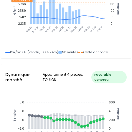
Prix annonce
2766
30
Ventes
€/m²
2589
20
2412
10
2235
0
Jan 25
Jul 25
Jan 26
Jul 26
Nov 24
Mar 25
Mai 25
Sep 25
Nov 25
Mar 26
Mai 26
Sep 24
Prix/m² FAI (vendu, lissé 24m)
Nb ventes
Cette annonce
Dynamique
Appartement 4 pièces,
Favorable
marché
TOULON
acheteur
3.0
600
Ventes
Tension
1.0
400
-1.0
200
-3.0
0