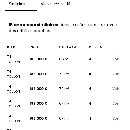
Similaires
Ventes réelles
15
15
15 annonces similaires
dans le même secteur avec
des critères proches.
BIEN
PRIX
SURFACE
PIÈCES
T4
185 000 €
66 m²
4
Voir
TOULON
T4
186 000 €
70 m²
4
Voir
TOULON
T4
186 000 €
70 m²
4
Voir
TOULON
T4
189 000 €
67 m²
4
Voir
TOULON
T4
189 000 €
67 m²
4
Voir
TOULON