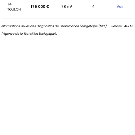
T4
175 000 €
78 m²
4
Voir
TOULON
Informations issues des Diagnostics de Performance Énergétique (DPE) — Source : ADEME
(Agence de la Transition Écologique).