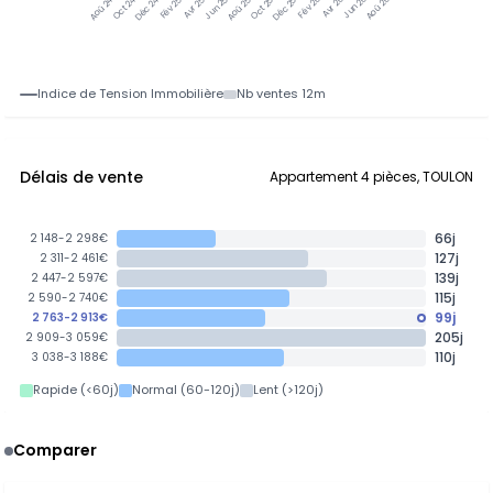
Jun 25
Jun 26
Oct 24
Déc 24
Fév 25
Avr 25
Aoû 25
Oct 25
Déc 25
Fév 26
Avr 26
Aoû 26
Aoû 24
Indice de Tension Immobilière
Nb ventes 12m
Délais de vente
Appartement 4 pièces, TOULON
66j
2 148-2 298€
127j
2 311-2 461€
139j
2 447-2 597€
115j
2 590-2 740€
99j
2 763-2 913€
205j
2 909-3 059€
110j
3 038-3 188€
Rapide (<60j)
Normal (60-120j)
Lent (>120j)
Comparer