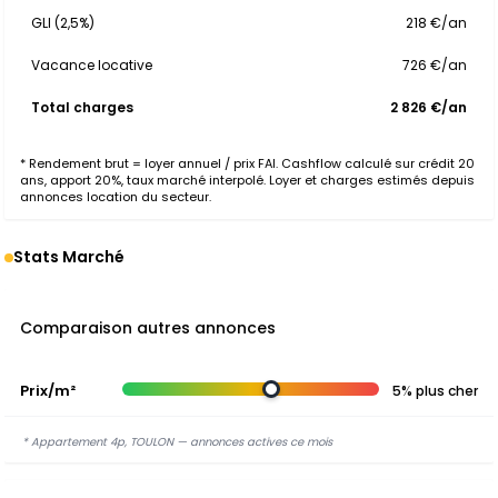
GLI (2,5%)
218 €/an
Vacance locative
726 €/an
Total charges
2 826 €/an
* Rendement brut = loyer annuel / prix FAI. Cashflow calculé sur crédit 20
ans, apport 20%, taux marché interpolé. Loyer et charges estimés depuis
annonces location du secteur.
Stats Marché
Comparaison autres annonces
Prix/m²
5% plus cher
* Appartement 4p, TOULON — annonces actives ce mois