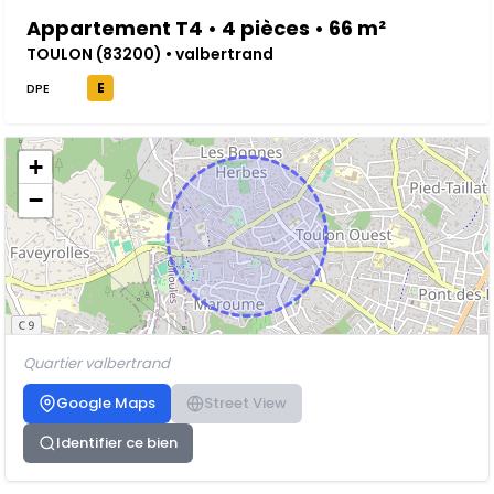
Appartement T4 • 4 pièces • 66 m²
TOULON (83200) • valbertrand
E
DPE
+
−
Quartier valbertrand
Google Maps
Street View
Identifier ce bien