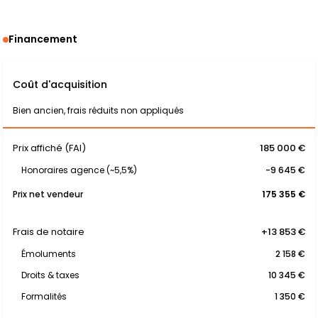
Financement
Coût d'acquisition
Bien ancien, frais réduits non appliqués
Prix affiché (FAI)
185 000 €
Honoraires agence (~5,5%)
-9 645 €
Prix net vendeur
175 355 €
Frais de notaire
+13 853 €
Émoluments
2 158 €
Droits & taxes
10 345 €
Formalités
1 350 €