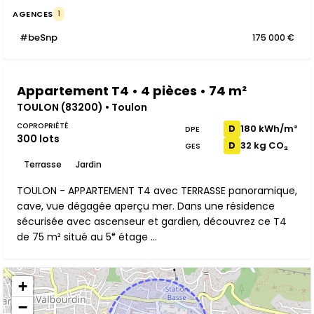
AGENCES
1
#beSnp
175 000 €
Appartement T4 • 4 pièces • 74 m²
TOULON (83200) • Toulon
COPROPRIÉTÉ
180 kWh/m²
D
DPE
300 lots
32 kg CO₂
D
GES
Terrasse
Jardin
TOULON - APPARTEMENT T4 avec TERRASSE panoramique,
cave, vue dégagée aperçu mer. Dans une résidence
sécurisée avec ascenseur et gardien, découvrez ce T4
de 75 m² situé au 5ᵉ étage ...
+
−