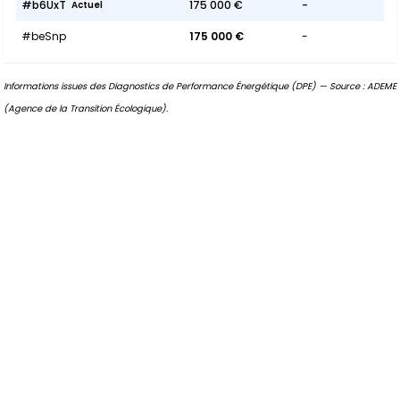
#b6UxT
175 000 €
-
Actuel
#beSnp
175 000 €
-
Informations issues des Diagnostics de Performance Énergétique (DPE) — Source : ADEME
(Agence de la Transition Écologique).