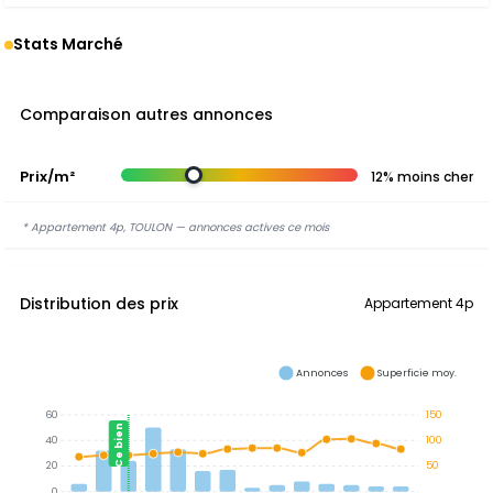
Stats Marché
Comparaison autres annonces
Prix/m²
12% moins cher
* Appartement 4p, TOULON — annonces actives ce mois
Distribution des prix
Appartement 4p
Annonces
Superficie moy.
60
150
Ce bien
40
100
20
50
0