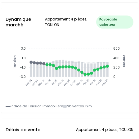
Dynamique
Appartement 4 pièces,
Favorable
marché
TOULON
acheteur
3.0
600
Ventes
Tension
1.0
400
-1.0
200
-3.0
0
Oct 24
Déc 24
Fév 25
Avr 25
Aoû 25
Oct 25
Déc 25
Fév 26
Jun 26
Aoû 26
Aoû 24
Jun 25
Avr 26
Indice de Tension Immobilière
Nb ventes 12m
Délais de vente
Appartement 4 pièces, TOULON