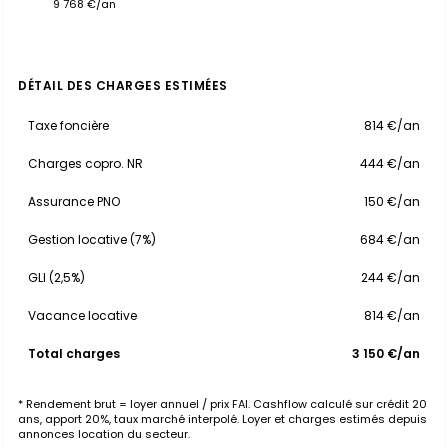
9 768 €/an
DÉTAIL DES CHARGES ESTIMÉES
Taxe foncière
814 €/an
Charges copro. NR
444 €/an
Assurance PNO
150 €/an
Gestion locative (7%)
684 €/an
GLI (2,5%)
244 €/an
Vacance locative
814 €/an
Total charges
3 150 €/an
* Rendement brut = loyer annuel / prix FAI. Cashflow calculé sur crédit 20
ans, apport 20%, taux marché interpolé. Loyer et charges estimés depuis
annonces location du secteur.