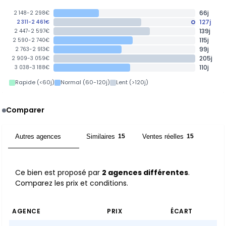
66j
2 148-2 298€
127j
2 311-2 461€
139j
2 447-2 597€
115j
2 590-2 740€
99j
2 763-2 913€
205j
2 909-3 059€
110j
3 038-3 188€
Rapide (<60j)
Normal (60-120j)
Lent (>120j)
Comparer
Autres agences
Similaires
Ventes réelles
2
15
15
Ce bien est proposé par
2 agences différentes
.
Comparez les prix et conditions.
AGENCE
PRIX
ÉCART