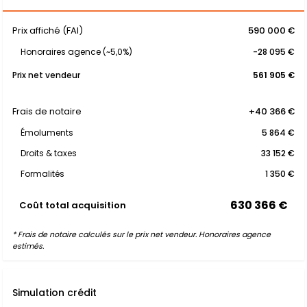
Prix affiché (FAI)
590 000 €
Honoraires agence (~5,0%)
-28 095 €
Prix net vendeur
561 905 €
Frais de notaire
+40 366 €
Émoluments
5 864 €
Droits & taxes
33 152 €
Formalités
1 350 €
630 366 €
Coût total acquisition
* Frais de notaire calculés sur le prix net vendeur. Honoraires agence
estimés.
Simulation crédit