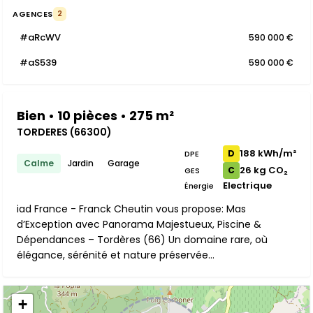
AGENCES
2
#aRcWV
590 000 €
#aS539
590 000 €
Bien • 10 pièces • 275 m²
TORDERES (66300)
188 kWh/m²
D
DPE
Calme
Jardin
Garage
26 kg CO₂
C
GES
Electrique
Énergie
iad France - Franck Cheutin vous propose: Mas
d’Exception avec Panorama Majestueux, Piscine &
Dépendances – Tordères (66) Un domaine rare, où
élégance, sérénité et nature préservée...
+