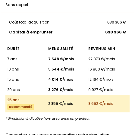
Sans apport
Coût total acquisition
630 366 €
Capital à emprunter
630 366 €
DURÉE
MENSUALITÉ
REVENUS MIN.
7 ans
7 548 €/mois
22 873 €/mois
10 ans
5 544 €/mois
16 800 €/mois
15 ans
4 014 €/mois
12 164 €/mois
20 ans
3 276 €/mois
9 927 €/mois
25 ans
2 855 €/mois
8 652 €/mois
Recommandé
* Simulation indicative hors assurance emprunteur.
Connectez-vous pour personnaliser votre simulation