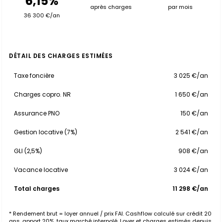
6,15%
après charges
par mois
36 300 €/an
DÉTAIL DES CHARGES ESTIMÉES
Taxe foncière
3 025 €/an
Charges copro. NR
1 650 €/an
Assurance PNO
150 €/an
Gestion locative (7%)
2 541 €/an
GLI (2,5%)
908 €/an
Vacance locative
3 024 €/an
Total charges
11 298 €/an
* Rendement brut = loyer annuel / prix FAI. Cashflow calculé sur crédit 20
ans, apport 20%, taux marché interpolé. Loyer et charges estimés depuis