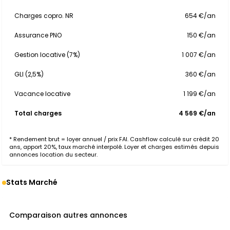
Charges copro. NR
654 €/an
Assurance PNO
150 €/an
Gestion locative (7%)
1 007 €/an
GLI (2,5%)
360 €/an
Vacance locative
1 199 €/an
Total charges
4 569 €/an
* Rendement brut = loyer annuel / prix FAI. Cashflow calculé sur crédit 20
ans, apport 20%, taux marché interpolé. Loyer et charges estimés depuis
annonces location du secteur.
Stats Marché
Comparaison autres annonces