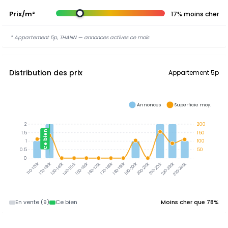
Prix/m²
17% moins cher
* Appartement 5p, THANN — annonces actives ce mois
Distribution des prix
Appartement 5p
Annonces
Superficie moy.
2
200
Ce bien
1.5
150
1
100
0.5
50
0
120-130k
130-140k
140-150k
150-160k
160-170k
170-180k
180-190k
190-200k
210-220k
220-230k
230-240k
110-120k
200-210k
En vente (9)
Ce bien
Moins cher que 78%