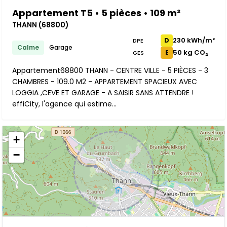
Appartement T5 • 5 pièces • 109 m²
THANN (68800)
230 kWh/m²
D
DPE
Calme
Garage
50 kg CO₂
E
GES
Appartement68800 THANN - CENTRE VILLE - 5 PIÈCES - 3
CHAMBRES - 109.0 M2 - APPARTEMENT SPACIEUX AVEC
LOGGIA ,CEVE ET GARAGE - A SAISIR SANS ATTENDRE !
effiCity, l'agence qui estime...
+
−