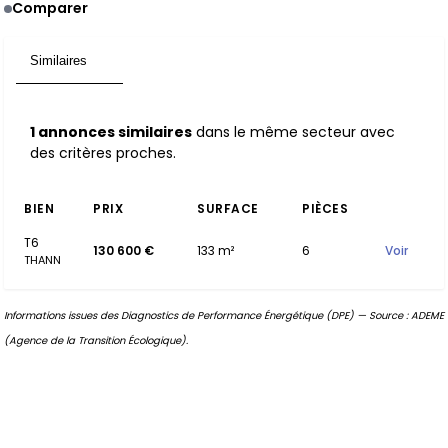
Comparer
Similaires
1
1 annonces similaires
dans le même secteur avec
des critères proches.
BIEN
PRIX
SURFACE
PIÈCES
T6
130 600 €
133 m²
6
Voir
THANN
Informations issues des Diagnostics de Performance Énergétique (DPE) — Source : ADEME
(Agence de la Transition Écologique).