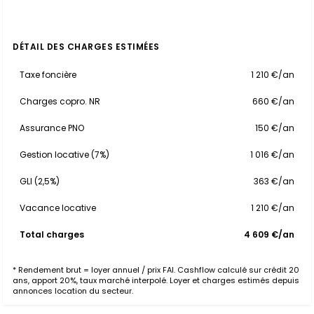
DÉTAIL DES CHARGES ESTIMÉES
Taxe foncière
1 210 €/an
Charges copro. NR
660 €/an
Assurance PNO
150 €/an
Gestion locative (7%)
1 016 €/an
GLI (2,5%)
363 €/an
Vacance locative
1 210 €/an
Total charges
4 609 €/an
* Rendement brut = loyer annuel / prix FAI. Cashflow calculé sur crédit 20
ans, apport 20%, taux marché interpolé. Loyer et charges estimés depuis
annonces location du secteur.