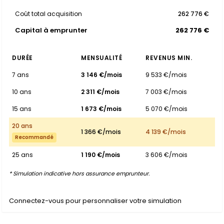
Coût total acquisition
262 776 €
Capital à emprunter
262 776 €
DURÉE
MENSUALITÉ
REVENUS MIN.
7 ans
3 146 €/mois
9 533 €/mois
10 ans
2 311 €/mois
7 003 €/mois
15 ans
1 673 €/mois
5 070 €/mois
20 ans
1 366 €/mois
4 139 €/mois
Recommandé
25 ans
1 190 €/mois
3 606 €/mois
* Simulation indicative hors assurance emprunteur.
Connectez-vous pour personnaliser votre simulation