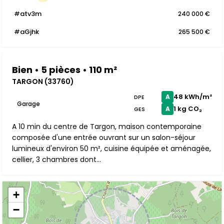
#atv3m
240 000 €
#aGjhk
265 500 €
Bien • 5 pièces • 110 m²
TARGON (33760)
48 kWh/m²
A
DPE
Garage
1 kg CO₂
A
GES
A 10 min du centre de Targon, maison contemporaine
composée d'une entrée ouvrant sur un salon-séjour
lumineux d'environ 50 m², cuisine équipée et aménagée,
cellier, 3 chambres dont...
+
−