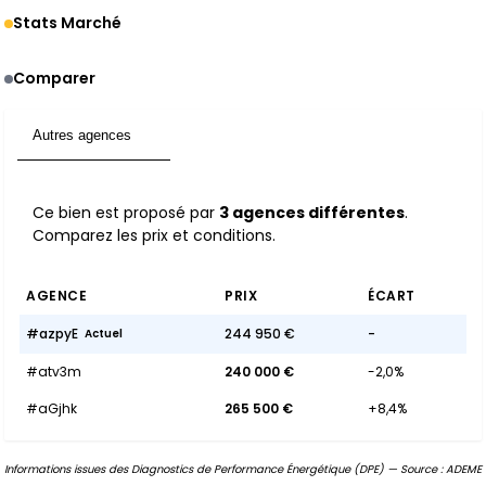
Stats Marché
Comparer
Autres agences
3
Ce bien est proposé par
3 agences différentes
.
Comparez les prix et conditions.
AGENCE
PRIX
ÉCART
#azpyE
244 950 €
-
Actuel
#atv3m
240 000 €
-2,0%
#aGjhk
265 500 €
+8,4%
Informations issues des Diagnostics de Performance Énergétique (DPE) — Source : ADEME