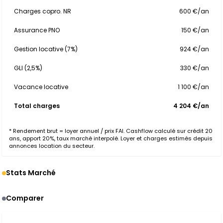
Charges copro. NR
600 €/an
Assurance PNO
150 €/an
Gestion locative (7%)
924 €/an
GLI (2,5%)
330 €/an
Vacance locative
1 100 €/an
Total charges
4 204 €/an
* Rendement brut = loyer annuel / prix FAI. Cashflow calculé sur crédit 20
ans, apport 20%, taux marché interpolé. Loyer et charges estimés depuis
annonces location du secteur.
Stats Marché
Comparer