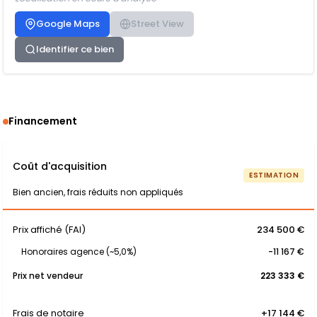
Google Maps
Street View
Identifier ce bien
Financement
Coût d'acquisition
ESTIMATION
Bien ancien, frais réduits non appliqués
Prix affiché (FAI)
234 500 €
Honoraires agence (~5,0%)
-11 167 €
Prix net vendeur
223 333 €
Frais de notaire
+17 144 €