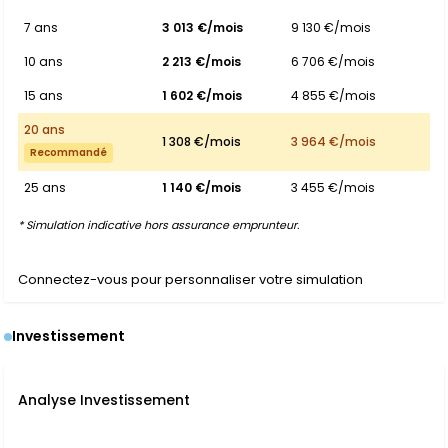
7 ans
3 013 €/mois
9 130 €/mois
10 ans
2 213 €/mois
6 706 €/mois
15 ans
1 602 €/mois
4 855 €/mois
20 ans
1 308 €/mois
3 964 €/mois
Recommandé
25 ans
1 140 €/mois
3 455 €/mois
* Simulation indicative hors assurance emprunteur.
Connectez-vous pour personnaliser votre simulation
Investissement
Analyse Investissement