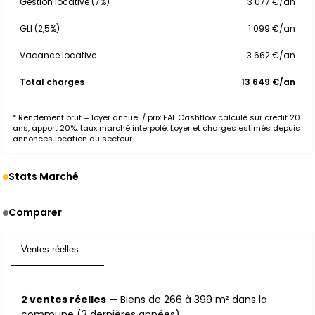
Gestion locative (7%)
3 077 €/an
GLI (2,5%)
1 099 €/an
Vacance locative
3 662 €/an
Total charges
13 649 €/an
* Rendement brut = loyer annuel / prix FAI. Cashflow calculé sur crédit 20
ans, apport 20%, taux marché interpolé. Loyer et charges estimés depuis
annonces location du secteur.
Stats Marché
Comparer
Ventes réelles
2
2 ventes réelles
— Biens de 266 à 399 m² dans la
commune (3 dernières années).