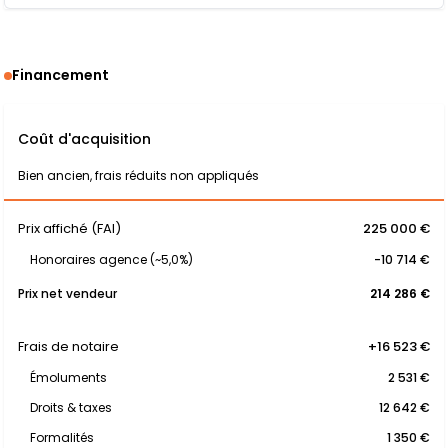
Financement
Coût d'acquisition
Bien ancien, frais réduits non appliqués
Prix affiché (FAI)
225 000 €
Honoraires agence (~5,0%)
-10 714 €
Prix net vendeur
214 286 €
Frais de notaire
+16 523 €
Émoluments
2 531 €
Droits & taxes
12 642 €
Formalités
1 350 €