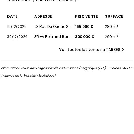
DATE
ADRESSE
PRIX VENTE
SURFACE
15/12/2025
23 Rue Du Quatre Septembre
165 000 €
280 m²
30/12/2024
35 Av Bertrand Barere
300 000 €
290 m²
Voir toutes les ventes à TARBES
Informations issues des Diagnostics de Performance Énergétique (DPE) — Source : ADEME
(Agence de la Transition Écologique).