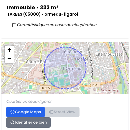
Immeuble • 333 m²
TARBES (65000) • ormeau-figarol
Caractéristiques en cours de récupération
+
−
Quartier ormeau-figarol
Google Maps
Street View
Identifier ce bien