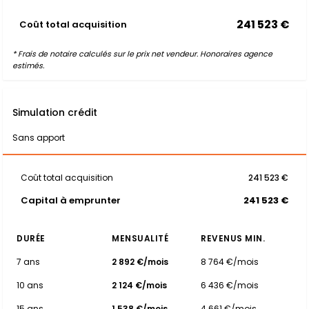
241 523 €
Coût total acquisition
* Frais de notaire calculés sur le prix net vendeur. Honoraires agence
estimés.
Simulation crédit
Sans apport
Coût total acquisition
241 523 €
Capital à emprunter
241 523 €
DURÉE
MENSUALITÉ
REVENUS MIN.
7 ans
2 892 €/mois
8 764 €/mois
10 ans
2 124 €/mois
6 436 €/mois
15 ans
1 538 €/mois
4 661 €/mois