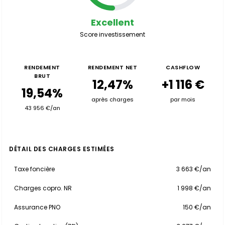
Excellent
Score investissement
RENDEMENT
RENDEMENT NET
CASHFLOW
BRUT
12,47%
+1 116 €
19,54%
après charges
par mois
43 956 €/an
DÉTAIL DES CHARGES ESTIMÉES
Taxe foncière
3 663 €/an
Charges copro. NR
1 998 €/an
Assurance PNO
150 €/an