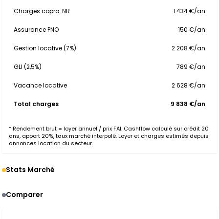
Charges copro. NR
1 434 €/an
Assurance PNO
150 €/an
Gestion locative (7%)
2 208 €/an
GLI (2,5%)
789 €/an
Vacance locative
2 628 €/an
Total charges
9 838 €/an
* Rendement brut = loyer annuel / prix FAI. Cashflow calculé sur crédit 20
ans, apport 20%, taux marché interpolé. Loyer et charges estimés depuis
annonces location du secteur.
Stats Marché
Comparer