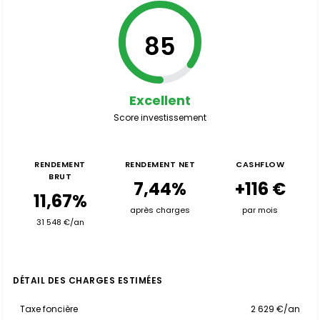
85
Excellent
Score investissement
RENDEMENT
RENDEMENT NET
CASHFLOW
BRUT
7,44%
+116 €
11,67%
après charges
par mois
31 548 €/an
DÉTAIL DES CHARGES ESTIMÉES
Taxe foncière
2 629 €/an