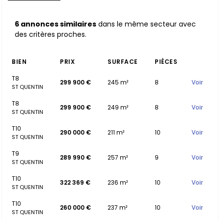
6 annonces similaires
dans le même secteur avec
des critères proches.
BIEN
PRIX
SURFACE
PIÈCES
T8
299 900 €
245 m²
8
Voir
ST QUENTIN
T8
299 900 €
249 m²
8
Voir
ST QUENTIN
T10
290 000 €
211 m²
10
Voir
ST QUENTIN
T9
289 990 €
257 m²
9
Voir
ST QUENTIN
T10
322 369 €
236 m²
10
Voir
ST QUENTIN
T10
260 000 €
237 m²
10
Voir
ST QUENTIN