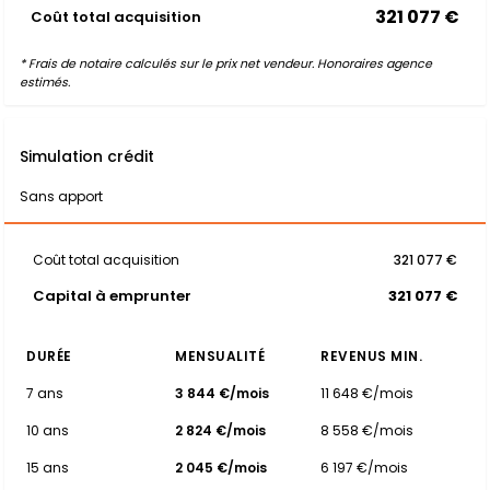
321 077 €
Coût total acquisition
* Frais de notaire calculés sur le prix net vendeur. Honoraires agence
estimés.
Simulation crédit
Sans apport
Coût total acquisition
321 077 €
Capital à emprunter
321 077 €
DURÉE
MENSUALITÉ
REVENUS MIN.
7 ans
3 844 €/mois
11 648 €/mois
10 ans
2 824 €/mois
8 558 €/mois
15 ans
2 045 €/mois
6 197 €/mois