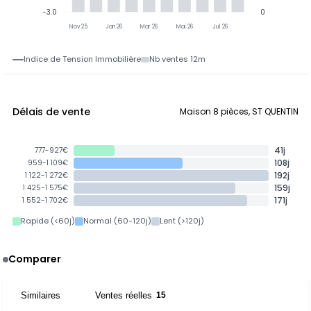
-3.0
0
Nov 25
Jan 26
Mar 26
Mai 26
Jul 26
Indice de Tension Immobilière
Nb ventes 12m
Délais de vente
Maison 8 pièces, ST QUENTIN
41j
777-927€
108j
959-1 109€
192j
1 122-1 272€
159j
1 425-1 575€
171j
1 552-1 702€
Rapide (<60j)
Normal (60-120j)
Lent (>120j)
Comparer
Similaires
Ventes réelles
6
15