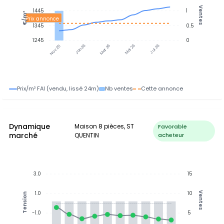
Ventes
1445
1
€/m²
Prix annonce
1345
0.5
1245
0
Jan 26
Jul 26
Mar 26
Mai 26
Nov 25
Prix/m² FAI (vendu, lissé 24m)
Nb ventes
Cette annonce
Dynamique
Maison 8 pièces, ST
Favorable
marché
QUENTIN
acheteur
3.0
15
1.0
10
Ventes
Tension
-1.0
5