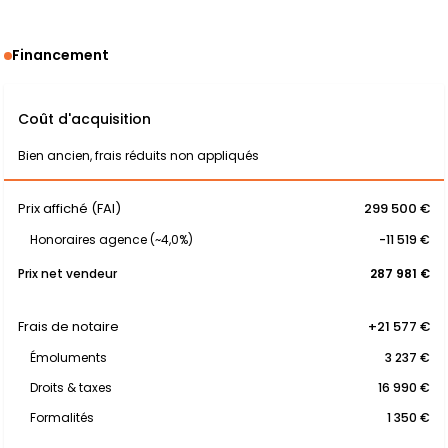
Financement
Coût d'acquisition
Bien ancien, frais réduits non appliqués
Prix affiché (FAI)
299 500 €
Honoraires agence (~4,0%)
-11 519 €
Prix net vendeur
287 981 €
Frais de notaire
+21 577 €
Émoluments
3 237 €
Droits & taxes
16 990 €
Formalités
1 350 €