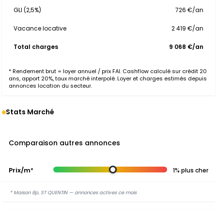
GLI (2,5%)
726 €/an
Vacance locative
2 419 €/an
Total charges
9 068 €/an
* Rendement brut = loyer annuel / prix FAI. Cashflow calculé sur crédit 20
ans, apport 20%, taux marché interpolé. Loyer et charges estimés depuis
annonces location du secteur.
Stats Marché
Comparaison autres annonces
Prix/m²
1% plus cher
* Maison 8p, ST QUENTIN — annonces actives ce mois