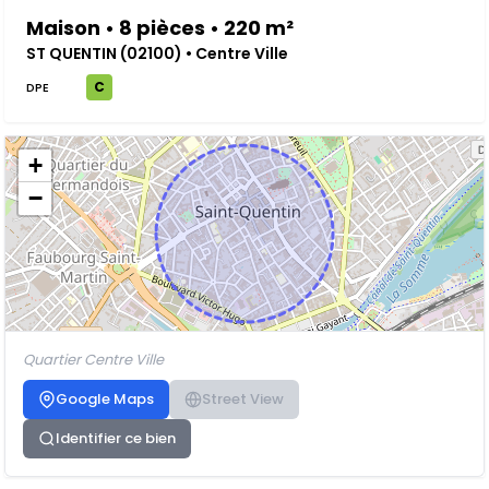
Maison • 8 pièces • 220 m²
ST QUENTIN (02100) • Centre Ville
C
DPE
+
−
Quartier Centre Ville
Google Maps
Street View
Identifier ce bien