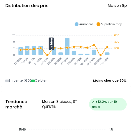
Distribution des prix
Maison 8p
Annonces
Superficie moy.
15
600
Ce bien
10
400
5
200
0
150-180k
180-210k
210-240k
240-270k
270-300k
300-330k
330-360k
360-390k
390-420k
420-450k
450-480k
480-510k
510-540k
120-150k
En vente (60)
Ce bien
Moins cher que 50%
Tendance
Maison 8 pièces, ST
↗ +12.2% sur 10
marché
QUENTIN
mois
1545
1.5