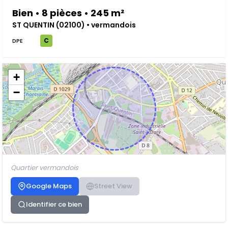
Bien • 8 pièces • 245 m²
ST QUENTIN (02100) • vermandois
C
DPE
+
−
Quartier vermandois
Google Maps
Street View
Identifier ce bien