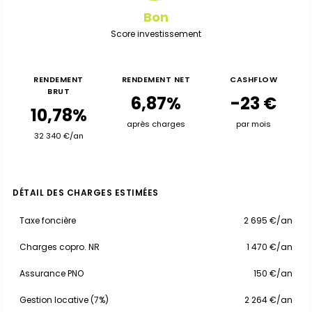
Bon
Score investissement
RENDEMENT
RENDEMENT NET
CASHFLOW
BRUT
6,87%
-23 €
10,78%
après charges
par mois
32 340 €/an
DÉTAIL DES CHARGES ESTIMÉES
Taxe foncière
2 695 €/an
Charges copro. NR
1 470 €/an
Assurance PNO
150 €/an
Gestion locative (7%)
2 264 €/an