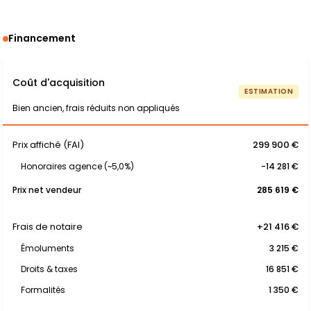
Financement
Coût d'acquisition
ESTIMATION
Bien ancien, frais réduits non appliqués
Prix affiché (FAI)
299 900 €
Honoraires agence (~5,0%)
-14 281 €
Prix net vendeur
285 619 €
Frais de notaire
+21 416 €
Émoluments
3 215 €
Droits & taxes
16 851 €
Formalités
1 350 €