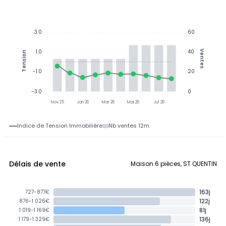
3.0
60
1.0
40
Ventes
Tension
-1.0
20
-3.0
0
Nov 25
Jan 26
Mar 26
Mai 26
Jul 26
Indice de Tension Immobilière
Nb ventes 12m
Délais de vente
Maison 6 pièces, ST QUENTIN
163j
727-877€
122j
876-1 026€
81j
1 019-1 169€
136j
1 179-1 329€