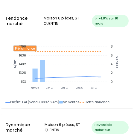
Tendance
Maison 6 pièces, ST
↗ +1.8% sur 10
marché
QUENTIN
mois
1790
8
Prix annonce
1636
6
Ventes
€/m²
1482
4
1328
2
1173
0
Nov 25
Jan 26
Mar 26
Mai 26
Jul 26
Prix/m² FAI (vendu, lissé 24m)
Nb ventes
Cette annonce
Dynamique
Maison 6 pièces, ST
Favorable
marché
QUENTIN
acheteur