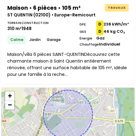
Maison • 6 pièces • 105 m²
TRAVAUX
ST QUENTIN (02100) • Europe-Remicourt
TERRAIN
CONSTRUCTION
238 kWh/m²
D
DPE
310 m²
1948
46 kg CO₂
D
GES
Gaz
Énergie
Calme
Jardin
Garage
Individuel
Chauffage
Maison/villa 6 pièces SAINT-QUENTINDécouvrez cette
charmante maison à Saint Quentin entièrement
rénovée, offrant une surface habitable de 105 m², idéale
pour une famille à la reche...
+
−