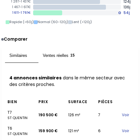
124j
1 287-1 437€
136j
1 467-1 617€
54j
1 611-1 761€
Rapide (<60j)
Normal (60-120j)
Lent (>120j)
Comparer
Similaires
Ventes réelles
4
15
4 annonces similaires
dans le même secteur avec
des critères proches.
BIEN
PRIX
SURFACE
PIÈCES
T7
190 500 €
126 m²
7
Voir
ST QUENTIN
T6
159 900 €
121 m²
6
Voir
ST QUENTIN