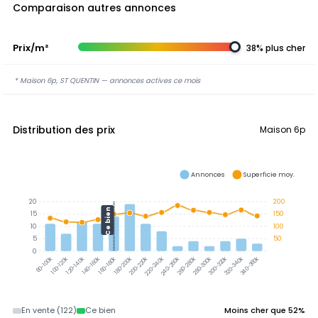
Comparaison autres annonces
Prix/m²
38% plus cher
* Maison 6p, ST QUENTIN — annonces actives ce mois
Distribution des prix
Maison 6p
Annonces
Superficie moy.
20
200
Ce bien
15
150
10
100
5
50
0
300-320k
320-340k
340-360k
100-120k
120-140k
140-160k
160-180k
180-200k
200-220k
220-240k
240-260k
260-280k
280-300k
80-100k
En vente (122)
Ce bien
Moins cher que 52%