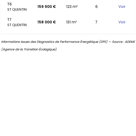
T6
159 900 €
123 m²
6
Voir
ST QUENTIN
T7
158 000 €
131 m²
7
Voir
ST QUENTIN
Informations issues des Diagnostics de Performance Énergétique (DPE) — Source : ADEME
(Agence de la Transition Écologique).