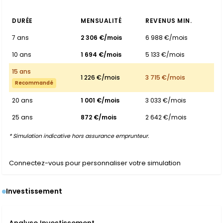
DURÉE
MENSUALITÉ
REVENUS MIN.
7 ans
2 306 €/mois
6 988 €/mois
10 ans
1 694 €/mois
5 133 €/mois
15 ans
1 226 €/mois
3 715 €/mois
Recommandé
20 ans
1 001 €/mois
3 033 €/mois
25 ans
872 €/mois
2 642 €/mois
* Simulation indicative hors assurance emprunteur.
Connectez-vous pour personnaliser votre simulation
Investissement