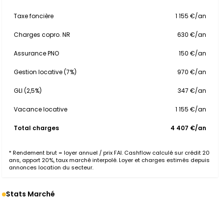
Taxe foncière
1 155 €/an
Charges copro. NR
630 €/an
Assurance PNO
150 €/an
Gestion locative (7%)
970 €/an
GLI (2,5%)
347 €/an
Vacance locative
1 155 €/an
Total charges
4 407 €/an
* Rendement brut = loyer annuel / prix FAI. Cashflow calculé sur crédit 20
ans, apport 20%, taux marché interpolé. Loyer et charges estimés depuis
annonces location du secteur.
Stats Marché