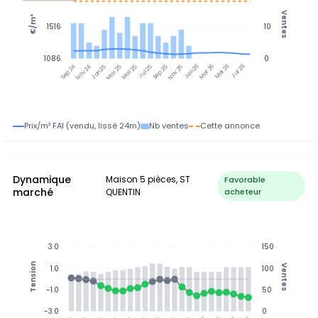
Ventes
€/m²
1516
10
1086
0
Nov 24
Jan 25
Mar 25
Mai 25
Jul 25
Sep 25
Nov 25
Jan 26
Mar 26
Mai 26
Jul 26
Sep 24
Prix/m² FAI (vendu, lissé 24m)
Nb ventes
Cette annonce
Dynamique
Maison 5 pièces, ST
Favorable
marché
QUENTIN
acheteur
3.0
150
Tension
Ventes
1.0
100
-1.0
50
-3.0
0