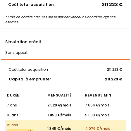
211 223 €
Coût total acquisition
* Frais de notaire calculés sur le prix net vendeur. Honoraires agence
estimés.
Simulation crédit
Sans apport
Coût total acquisition
211 223 €
Capital à emprunter
211 223 €
DURÉE
MENSUALITÉ
REVENUS MIN.
7 ans
2 529 €/mois
7 664 €/mois
10 ans
1 858 €/mois
5 630 €/mois
15 ans
1 345 €/mois
4 076 €/mois