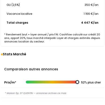
GLI (2,5%)
350 €/an
Vacance locative
1 166 €/an
Total charges
4 447 €/an
* Rendement brut = loyer annuel / prix FAI. Cashflow calculé sur crédit 20
ans, apport 20%, taux marché interpolé. Loyer et charges estimés depuis
annonces location du secteur.
Stats Marché
Comparaison autres annonces
Prix/m²
52% plus cher
* Maison 5p, ST QUENTIN — annonces actives ce mois