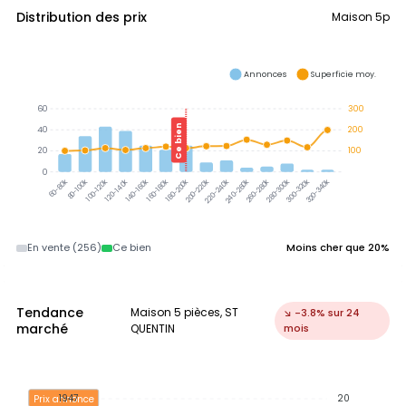
Distribution des prix
Maison 5p
Annonces
Superficie moy.
60
300
Ce bien
40
200
20
100
0
300-320k
320-340k
80-100k
100-120k
120-140k
140-160k
160-180k
180-200k
200-220k
220-240k
240-260k
260-280k
280-300k
60-80k
En vente (256)
Ce bien
Moins cher que 20%
Tendance
Maison 5 pièces, ST
↘ -3.8% sur 24
marché
QUENTIN
mois
1947
20
Prix annonce