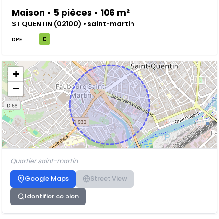
Maison • 5 pièces • 106 m²
ST QUENTIN (02100) • saint-martin
C
DPE
+
−
Quartier saint-martin
Google Maps
Street View
Identifier ce bien