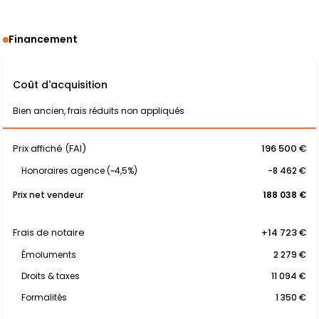
Financement
Coût d'acquisition
Bien ancien, frais réduits non appliqués
Prix affiché (FAI)
196 500 €
Honoraires agence (~4,5%)
-8 462 €
Prix net vendeur
188 038 €
Frais de notaire
+14 723 €
Émoluments
2 279 €
Droits & taxes
11 094 €
Formalités
1 350 €