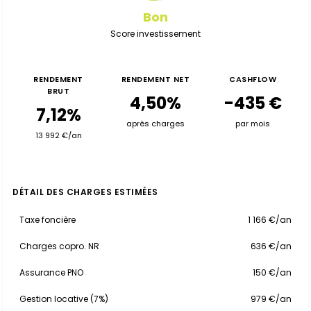
Bon
Score investissement
RENDEMENT
RENDEMENT NET
CASHFLOW
BRUT
4,50%
-435 €
7,12%
après charges
par mois
13 992 €/an
DÉTAIL DES CHARGES ESTIMÉES
Taxe foncière
1 166 €/an
Charges copro. NR
636 €/an
Assurance PNO
150 €/an
Gestion locative (7%)
979 €/an