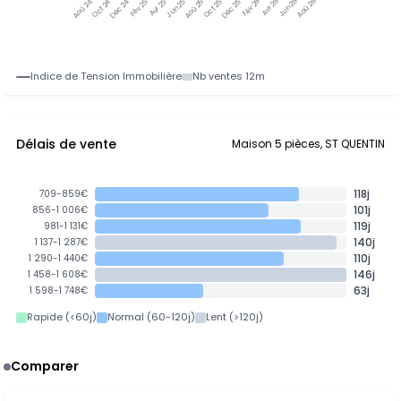
Oct 24
Déc 24
Fév 25
Avr 25
Jun 25
Aoû 25
Oct 25
Déc 25
Avr 26
Jun 26
Aoû 26
Aoû 24
Fév 26
Indice de Tension Immobilière
Nb ventes 12m
Délais de vente
Maison 5 pièces, ST QUENTIN
118j
709-859€
101j
856-1 006€
119j
981-1 131€
140j
1 137-1 287€
110j
1 290-1 440€
146j
1 458-1 608€
63j
1 598-1 748€
Rapide (<60j)
Normal (60-120j)
Lent (>120j)
Comparer