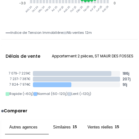
-3.0
0
Oct 24
Déc 24
Fév 25
Avr 25
Jun 25
Aoû 25
Oct 25
Déc 25
Fév 26
Avr 26
Jun 26
Aoû 26
Aoû 24
Indice de Tension Immobilière
Nb ventes 12m
Délais de vente
Appartement 2 pièces, ST MAUR DES FOSSES
186j
7 079-7 229€
207j
7 237-7 387€
91j
7 824-7 974€
Rapide (<60j)
Normal (60-120j)
Lent (>120j)
Comparer
Autres agences
Similaires
Ventes réelles
6
15
15