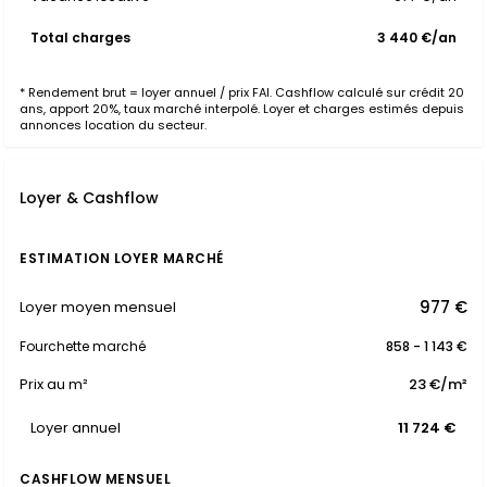
Total charges
3 440 €/an
* Rendement brut = loyer annuel / prix FAI. Cashflow calculé sur crédit 20
ans, apport 20%, taux marché interpolé. Loyer et charges estimés depuis
annonces location du secteur.
Loyer & Cashflow
ESTIMATION LOYER MARCHÉ
977 €
Loyer moyen mensuel
Fourchette marché
858 - 1 143 €
Prix au m²
23 €/m²
Loyer annuel
11 724 €
CASHFLOW MENSUEL