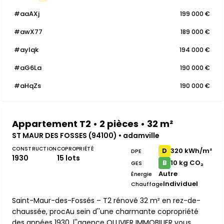
#aaAXj
199 000 €
#awX77
189 000 €
#aylqk
194 000 €
#aG6La
190 000 €
#aHqZs
190 000 €
Appartement T2 • 2 pièces • 32 m²
ST MAUR DES FOSSES (94100) • adamville
CONSTRUCTION
COPROPRIÉTÉ
320 kWh/m²
D
DPE
1930
15 lots
10 kg CO₂
B
GES
Autre
Énergie
Individuel
Chauffage
Saint-Maur-des-Fossés – T2 rénové 32 m² en rez-de-
chaussée, procAu sein d''une charmante copropriété
des années 1930, l''agence OLLIVIER IMMOBILIER vous