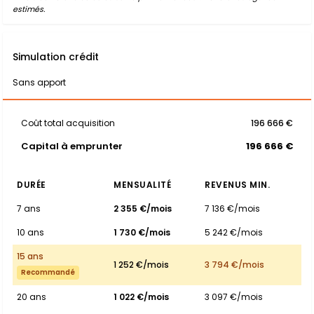
estimés.
Simulation crédit
Sans apport
Coût total acquisition
196 666 €
Capital à emprunter
196 666 €
DURÉE
MENSUALITÉ
REVENUS MIN.
7 ans
2 355 €/mois
7 136 €/mois
10 ans
1 730 €/mois
5 242 €/mois
15 ans
1 252 €/mois
3 794 €/mois
Recommandé
20 ans
1 022 €/mois
3 097 €/mois