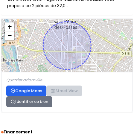
propose ce 2 pièces de 32,0...
+
−
Quartier adamville
Google Maps
Street View
Identifier ce bien
Financement