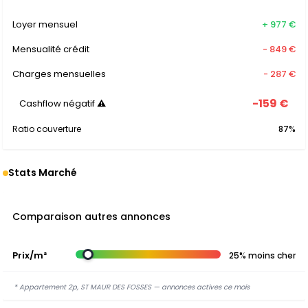
Loyer mensuel
+ 977 €
Mensualité crédit
- 849 €
Charges mensuelles
- 287 €
-159 €
Cashflow négatif ⚠
Ratio couverture
87%
Stats Marché
Comparaison autres annonces
Prix/m²
25% moins cher
* Appartement 2p, ST MAUR DES FOSSES — annonces actives ce mois