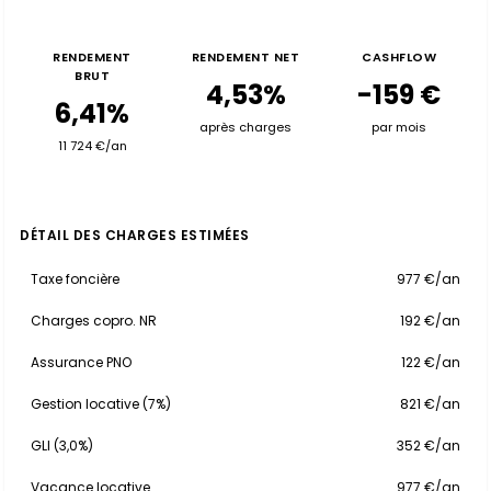
RENDEMENT
RENDEMENT NET
CASHFLOW
BRUT
4,53%
-159 €
6,41%
après charges
par mois
11 724 €/an
DÉTAIL DES CHARGES ESTIMÉES
Taxe foncière
977 €/an
Charges copro. NR
192 €/an
Assurance PNO
122 €/an
Gestion locative (7%)
821 €/an
GLI (3,0%)
352 €/an
Vacance locative
977 €/an