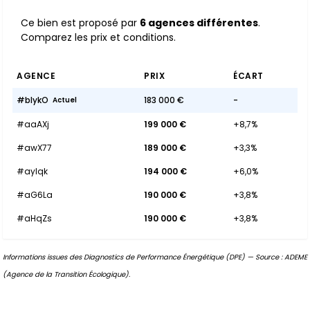
Ce bien est proposé par
6 agences différentes
.
Comparez les prix et conditions.
AGENCE
PRIX
ÉCART
#blykO
183 000 €
-
Actuel
#aaAXj
199 000 €
+8,7%
#awX77
189 000 €
+3,3%
#aylqk
194 000 €
+6,0%
#aG6La
190 000 €
+3,8%
#aHqZs
190 000 €
+3,8%
Informations issues des Diagnostics de Performance Énergétique (DPE) — Source : ADEME
(Agence de la Transition Écologique).