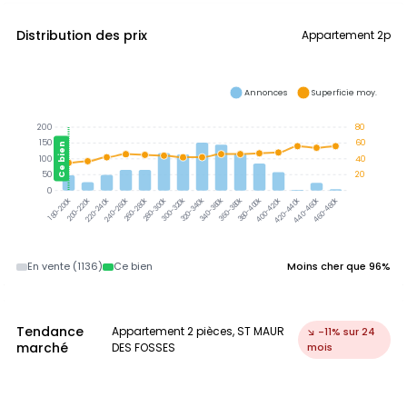
Distribution des prix
Appartement 2p
Annonces
Superficie moy.
200
80
150
60
Ce bien
100
40
50
20
0
300-320k
320-340k
340-360k
360-380k
380-400k
200-220k
220-240k
240-260k
260-280k
280-300k
400-420k
420-440k
440-460k
460-480k
180-200k
En vente (1136)
Ce bien
Moins cher que 96%
Tendance
Appartement 2 pièces, ST MAUR
↘ -11% sur 24
marché
DES FOSSES
mois