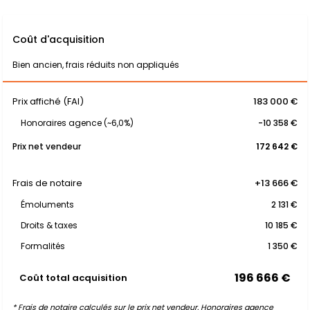
Coût d'acquisition
Bien ancien, frais réduits non appliqués
Prix affiché (FAI)
183 000 €
Honoraires agence (~6,0%)
-10 358 €
Prix net vendeur
172 642 €
Frais de notaire
+13 666 €
Émoluments
2 131 €
Droits & taxes
10 185 €
Formalités
1 350 €
196 666 €
Coût total acquisition
* Frais de notaire calculés sur le prix net vendeur. Honoraires agence