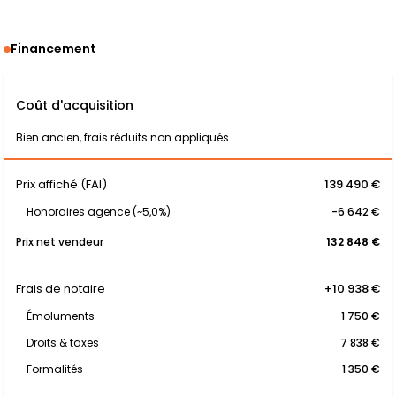
Financement
Coût d'acquisition
Bien ancien, frais réduits non appliqués
Prix affiché (FAI)
139 490 €
Honoraires agence (~5,0%)
-6 642 €
Prix net vendeur
132 848 €
Frais de notaire
+10 938 €
Émoluments
1 750 €
Droits & taxes
7 838 €
Formalités
1 350 €