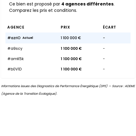
Ce bien est proposé par
4 agences différentes
.
Comparez les prix et conditions.
AGENCE
PRIX
ÉCART
#azriO
1 100 000 €
-
Actuel
#a9scy
1 100 000 €
-
#amK5k
1 100 000 €
-
#b0V1D
1 100 000 €
-
Informations issues des Diagnostics de Performance Énergétique (DPE) — Source : ADEME
(Agence de la Transition Écologique).