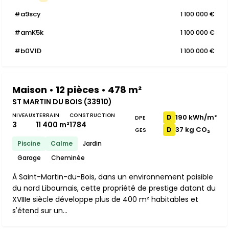
#a9scy
1 100 000 €
#amK5k
1 100 000 €
#b0V1D
1 100 000 €
Maison • 12 pièces • 478 m²
ST MARTIN DU BOIS (33910)
NIVEAUX
TERRAIN
CONSTRUCTION
190 kWh/m²
D
DPE
3
11 400 m²
1784
37 kg CO₂
D
GES
Piscine
Calme
Jardin
Garage
Cheminée
À Saint-Martin-du-Bois, dans un environnement paisible
du nord Libournais, cette propriété de prestige datant du
XVIIIe siècle développe plus de 400 m² habitables et
s'étend sur un...