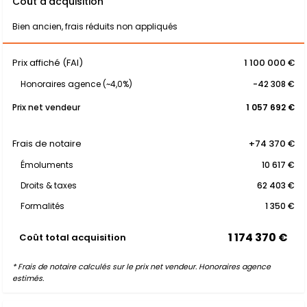
Coût d'acquisition
Bien ancien, frais réduits non appliqués
Prix affiché (FAI)
1 100 000 €
Honoraires agence (~4,0%)
-42 308 €
Prix net vendeur
1 057 692 €
Frais de notaire
+74 370 €
Émoluments
10 617 €
Droits & taxes
62 403 €
Formalités
1 350 €
1 174 370 €
Coût total acquisition
* Frais de notaire calculés sur le prix net vendeur. Honoraires agence
estimés.