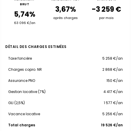
BRUT
3,67%
-3 259 €
5,74%
après charges
par mois
63 096 €/an
DÉTAIL DES CHARGES ESTIMÉES
Taxe foncière
5 258 €/an
Charges copro. NR
2 868 €/an
Assurance PNO
150 €/an
Gestion locative (7%)
4 417 €/an
GLI (2,5%)
1 577 €/an
Vacance locative
5 256 €/an
Total charges
19 526 €/an