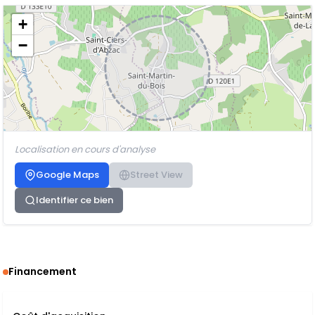
+
−
Localisation en cours d'analyse
Google Maps
Street View
Identifier ce bien
Financement