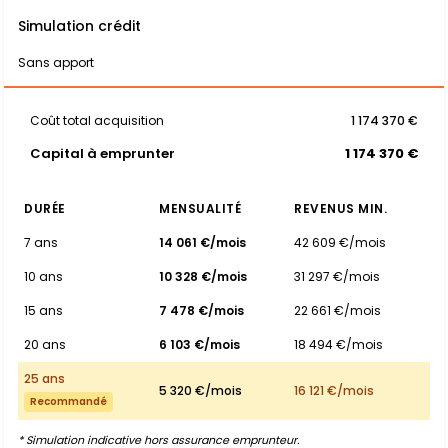
Simulation crédit
Sans apport
Coût total acquisition
1 174 370 €
Capital à emprunter
1 174 370 €
DURÉE
MENSUALITÉ
REVENUS MIN.
7 ans
14 061 €/mois
42 609 €/mois
10 ans
10 328 €/mois
31 297 €/mois
15 ans
7 478 €/mois
22 661 €/mois
20 ans
6 103 €/mois
18 494 €/mois
25 ans
5 320 €/mois
16 121 €/mois
Recommandé
* Simulation indicative hors assurance emprunteur.