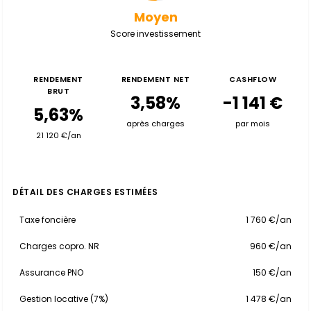
Moyen
Score investissement
RENDEMENT
RENDEMENT NET
CASHFLOW
BRUT
3,58%
-1 141 €
5,63%
après charges
par mois
21 120 €/an
DÉTAIL DES CHARGES ESTIMÉES
Taxe foncière
1 760 €/an
Charges copro. NR
960 €/an
Assurance PNO
150 €/an
Gestion locative (7%)
1 478 €/an