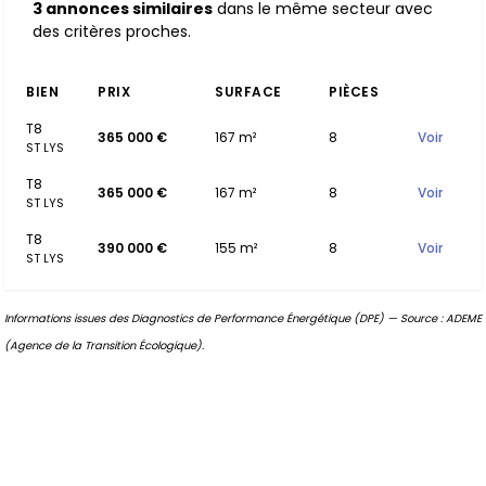
3 annonces similaires
dans le même secteur avec
des critères proches.
BIEN
PRIX
SURFACE
PIÈCES
T8
365 000 €
167 m²
8
Voir
ST LYS
T8
365 000 €
167 m²
8
Voir
ST LYS
T8
390 000 €
155 m²
8
Voir
ST LYS
Informations issues des Diagnostics de Performance Énergétique (DPE) — Source : ADEME
(Agence de la Transition Écologique).