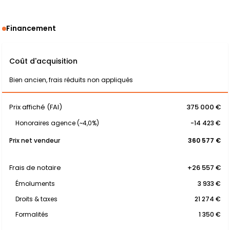
Financement
Coût d'acquisition
Bien ancien, frais réduits non appliqués
Prix affiché (FAI)
375 000 €
Honoraires agence (~4,0%)
-14 423 €
Prix net vendeur
360 577 €
Frais de notaire
+26 557 €
Émoluments
3 933 €
Droits & taxes
21 274 €
Formalités
1 350 €