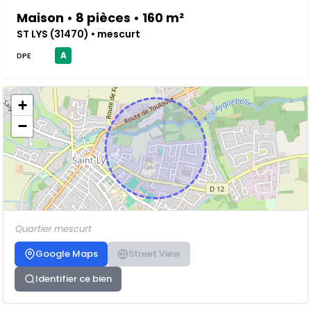
Maison • 8 pièces • 160 m²
ST LYS (31470) • mescurt
A
DPE
+
−
Quartier mescurt
Google Maps
Street View
Identifier ce bien