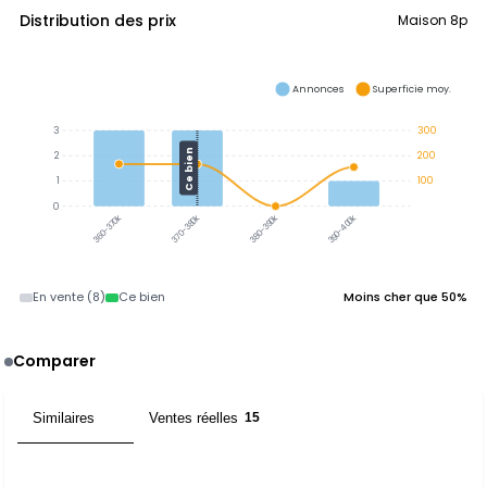
Distribution des prix
Maison 8p
Annonces
Superficie moy.
3
300
Ce bien
2
200
1
100
0
360-370k
370-380k
380-390k
390-400k
En vente (8)
Ce bien
Moins cher que 50%
Comparer
Similaires
Ventes réelles
3
15