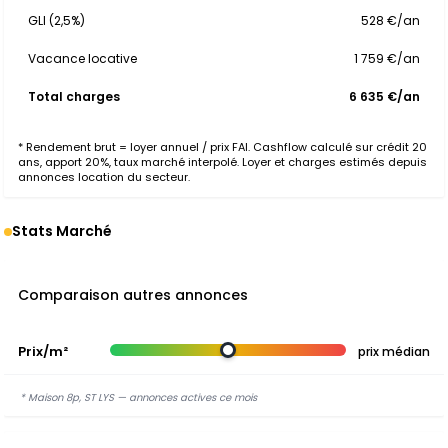
GLI (2,5%)
528 €/an
Vacance locative
1 759 €/an
Total charges
6 635 €/an
* Rendement brut = loyer annuel / prix FAI. Cashflow calculé sur crédit 20
ans, apport 20%, taux marché interpolé. Loyer et charges estimés depuis
annonces location du secteur.
Stats Marché
Comparaison autres annonces
Prix/m²
prix médian
* Maison 8p, ST LYS — annonces actives ce mois