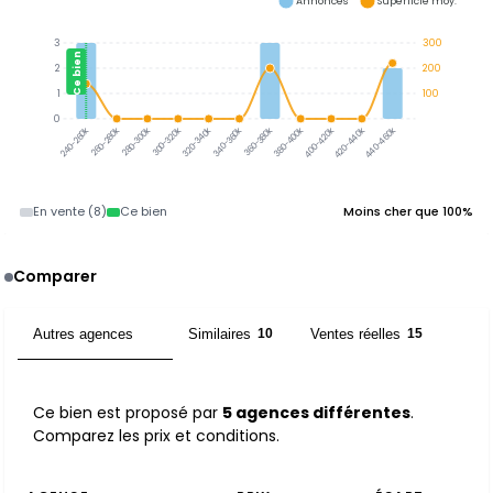
Annonces
Superficie moy.
3
300
Ce bien
2
200
1
100
0
300-320k
320-340k
340-360k
360-380k
380-400k
260-280k
280-300k
400-420k
420-440k
440-460k
240-260k
En vente (8)
Ce bien
Moins cher que 100%
Comparer
Autres agences
Similaires
Ventes réelles
5
10
15
Ce bien est proposé par
5 agences différentes
.
Comparez les prix et conditions.