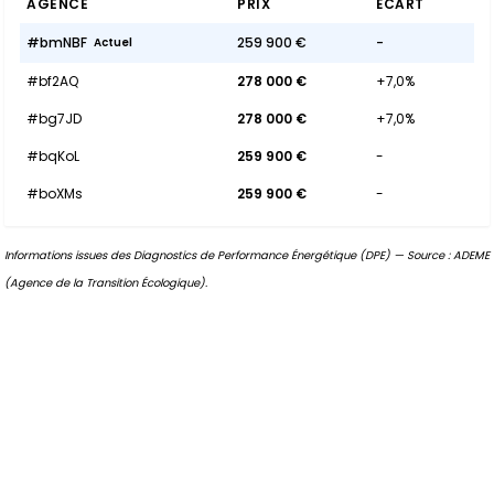
AGENCE
PRIX
ÉCART
#bmNBF
259 900 €
-
Actuel
#bf2AQ
278 000 €
+7,0%
#bg7JD
278 000 €
+7,0%
#bqKoL
259 900 €
-
#boXMs
259 900 €
-
Informations issues des Diagnostics de Performance Énergétique (DPE) — Source : ADEME
(Agence de la Transition Écologique).