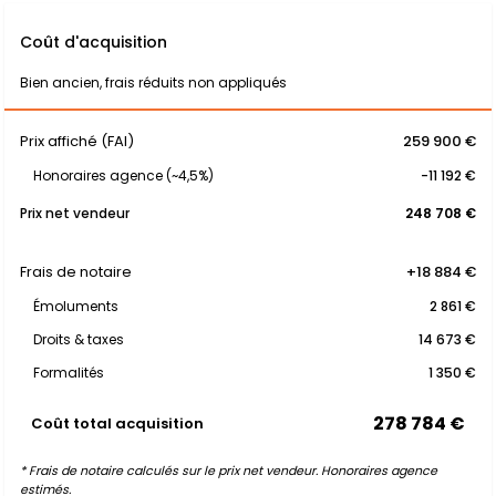
Coût d'acquisition
Bien ancien, frais réduits non appliqués
Prix affiché (FAI)
259 900 €
Honoraires agence (~4,5%)
-11 192 €
Prix net vendeur
248 708 €
Frais de notaire
+18 884 €
Émoluments
2 861 €
Droits & taxes
14 673 €
Formalités
1 350 €
278 784 €
Coût total acquisition
* Frais de notaire calculés sur le prix net vendeur. Honoraires agence
estimés.