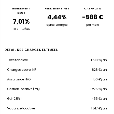
RENDEMENT
RENDEMENT NET
CASHFLOW
BRUT
4,44%
-588 €
7,01%
après charges
par mois
18 216 €/an
DÉTAIL DES CHARGES ESTIMÉES
Taxe foncière
1 518 €/an
Charges copro. NR
828 €/an
Assurance PNO
150 €/an
Gestion locative (7%)
1 275 €/an
GLI (2,5%)
455 €/an
Vacance locative
1 517 €/an