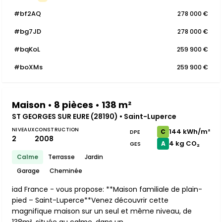
#bf2AQ
278 000 €
#bg7JD
278 000 €
#bqKoL
259 900 €
#boXMs
259 900 €
Maison • 8 pièces • 138 m²
ST GEORGES SUR EURE (28190) • Saint-Luperce
NIVEAUX
CONSTRUCTION
144 kWh/m²
C
DPE
2
2008
4 kg CO₂
A
GES
Calme
Terrasse
Jardin
Garage
Cheminée
iad France - vous propose: **Maison familiale de plain-
pied – Saint-Luperce**Venez découvrir cette
magnifique maison sur un seul et même niveau, de