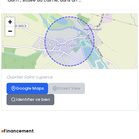
138m², située au calme, dans un ...
+
−
Quartier Saint-Luperce
Google Maps
Street View
Identifier ce bien
Financement