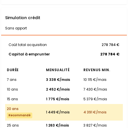
Simulation crédit
Sans apport
Coût total acquisition
278 784 €
Capital à emprunter
278 784 €
DURÉE
MENSUALITÉ
REVENUS MIN.
7 ans
3 338 €/mois
10 115 €/mois
10 ans
2 452 €/mois
7 430 €/mois
15 ans
1 775 €/mois
5 379 €/mois
20 ans
1 449 €/mois
4 391 €/mois
Recommandé
25 ans
1 263 €/mois
3 827 €/mois