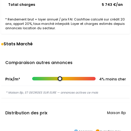
Total charges
5 743 €/an
* Rendement brut = loyer annuel / prix FAI. Cashflow calculé sur crédit 20
ans, apport 20%, taux marché interpolé. Loyer et charges estimés depuis
annonces location du secteur.
Stats Marché
Comparaison autres annonces
Prix/m²
4% moins cher
* Maison 8p, ST GEORGES SUR EURE — annonces actives ce mois
Distribution des prix
Maison 8p