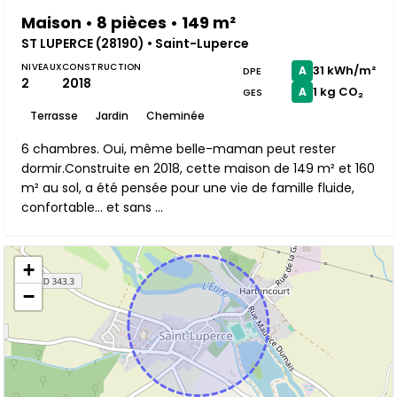
Maison • 8 pièces • 149 m²
ST LUPERCE (28190) • Saint-Luperce
NIVEAUX
CONSTRUCTION
31 kWh/m²
A
DPE
2
2018
1 kg CO₂
A
GES
Terrasse
Jardin
Cheminée
6 chambres. Oui, même belle-maman peut rester
dormir.Construite en 2018, cette maison de 149 m² et 160
m² au sol, a été pensée pour une vie de famille fluide,
confortable… et sans ...
+
−