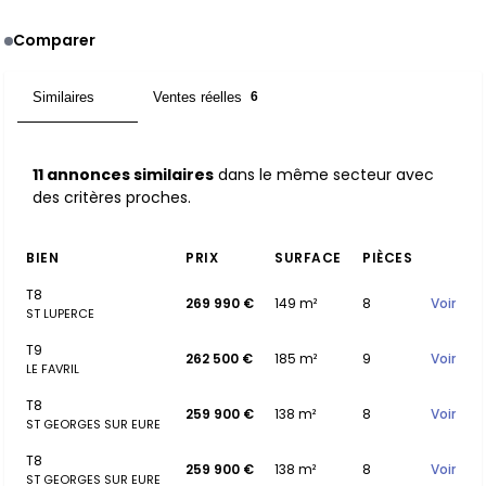
Comparer
Similaires
Ventes réelles
11
6
11 annonces similaires
dans le même secteur avec
des critères proches.
BIEN
PRIX
SURFACE
PIÈCES
T8
269 990 €
149 m²
8
Voir
ST LUPERCE
T9
262 500 €
185 m²
9
Voir
LE FAVRIL
T8
259 900 €
138 m²
8
Voir
ST GEORGES SUR EURE
T8
259 900 €
138 m²
8
Voir
ST GEORGES SUR EURE