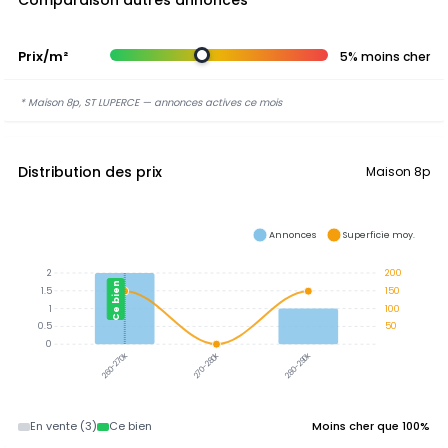
Comparaison autres annonces
Prix/m²
5% moins cher
* Maison 8p, ST LUPERCE — annonces actives ce mois
Distribution des prix
Maison 8p
Annonces
Superficie moy.
2
200
Ce bien
1.5
150
1
100
0.5
50
0
270-280k
280-290k
260-270k
En vente (3)
Ce bien
Moins cher que 100%