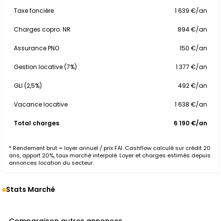
Taxe foncière
1 639 €/an
Charges copro. NR
894 €/an
Assurance PNO
150 €/an
Gestion locative (7%)
1 377 €/an
GLI (2,5%)
492 €/an
Vacance locative
1 638 €/an
Total charges
6 190 €/an
* Rendement brut = loyer annuel / prix FAI. Cashflow calculé sur crédit 20
ans, apport 20%, taux marché interpolé. Loyer et charges estimés depuis
annonces location du secteur.
Stats Marché