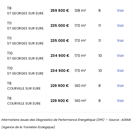
T8
259 900 €
138 m²
8
Voir
ST GEORGES SUR EURE
T11
235 000 €
170 m²
11
Voir
ST GEORGES SUR EURE
T11
235 000 €
170 m²
11
Voir
ST GEORGES SUR EURE
T10
234 900 €
170 m²
10
Voir
ST GEORGES SUR EURE
T10
234 900 €
170 m²
10
Voir
ST GEORGES SUR EURE
T8
229 900 €
140 m²
8
Voir
COURVILLE SUR EURE
T8
229 900 €
140 m²
8
Voir
COURVILLE SUR EURE
Informations issues des Diagnostics de Performance Énergétique (DPE) — Source : ADEME
(Agence de la Transition Écologique).