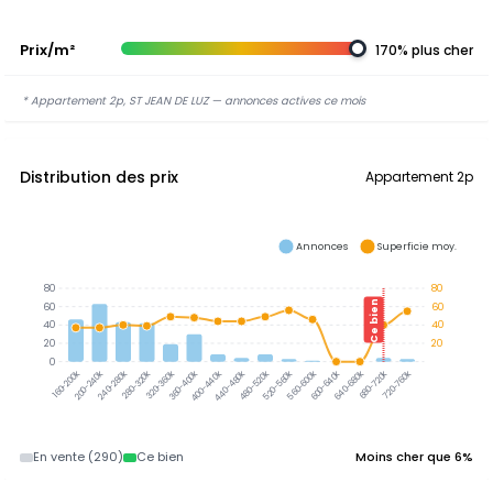
Prix/m²
170% plus cher
* Appartement 2p, ST JEAN DE LUZ — annonces actives ce mois
Distribution des prix
Appartement 2p
Annonces
Superficie moy.
80
80
Ce bien
60
60
40
40
20
20
0
200-240k
240-280k
280-320k
320-360k
360-400k
400-440k
440-480k
480-520k
520-560k
560-600k
600-640k
640-680k
680-720k
720-760k
160-200k
En vente (290)
Ce bien
Moins cher que 6%