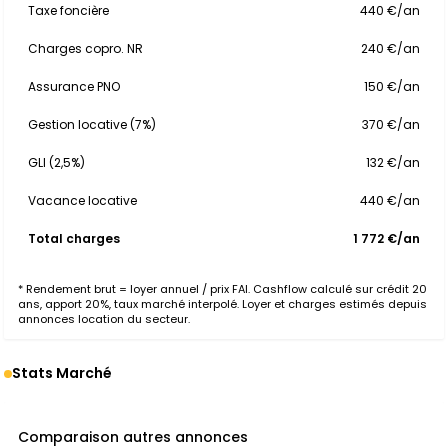
Taxe foncière
440 €/an
Charges copro. NR
240 €/an
Assurance PNO
150 €/an
Gestion locative (7%)
370 €/an
GLI (2,5%)
132 €/an
Vacance locative
440 €/an
Total charges
1 772 €/an
* Rendement brut = loyer annuel / prix FAI. Cashflow calculé sur crédit 20
ans, apport 20%, taux marché interpolé. Loyer et charges estimés depuis
annonces location du secteur.
Stats Marché
Comparaison autres annonces