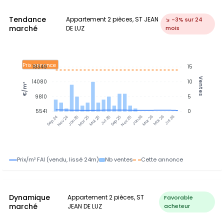
Tendance
Appartement 2 pièces, ST JEAN
↘ -3% sur 24
marché
DE LUZ
mois
Prix annonce
18349
15
Ventes
14080
10
€/m²
9810
5
5541
0
Jan 25
Jul 25
Jan 26
Jul 26
Nov 24
Mar 25
Mai 25
Sep 25
Nov 25
Mar 26
Mai 26
Sep 24
Prix/m² FAI (vendu, lissé 24m)
Nb ventes
Cette annonce
Dynamique
Appartement 2 pièces, ST
Favorable
marché
JEAN DE LUZ
acheteur