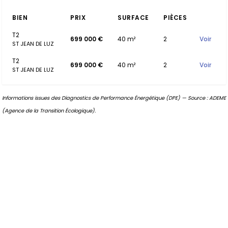
BIEN
PRIX
SURFACE
PIÈCES
T2
699 000 €
40 m²
2
Voir
ST JEAN DE LUZ
T2
699 000 €
40 m²
2
Voir
ST JEAN DE LUZ
Informations issues des Diagnostics de Performance Énergétique (DPE) — Source : ADEME
(Agence de la Transition Écologique).