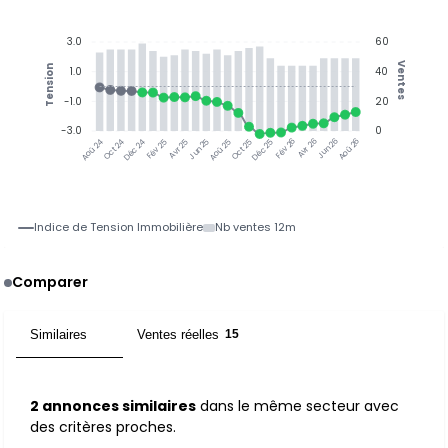
3.0
60
Ventes
Tension
1.0
40
-1.0
20
-3.0
0
Jun 25
Jun 26
Oct 24
Déc 24
Fév 25
Avr 25
Aoû 25
Oct 25
Déc 25
Fév 26
Avr 26
Aoû 26
Aoû 24
Indice de Tension Immobilière
Nb ventes 12m
Comparer
Similaires
Ventes réelles
2
15
2 annonces similaires
dans le même secteur avec
des critères proches.