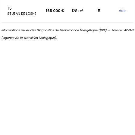
T5
165 000 €
128 m²
5
Voir
ST JEAN DE LOSNE
Informations issues des Diagnostics de Performance Énergétique (DPE) — Source : ADEME
(Agence de la Transition Écologique).