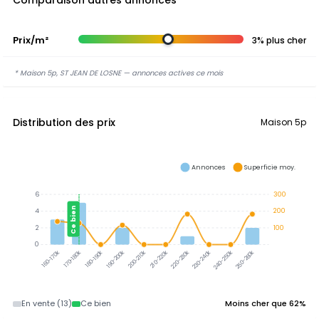
Comparaison autres annonces
Prix/m²
3% plus cher
* Maison 5p, ST JEAN DE LOSNE — annonces actives ce mois
Distribution des prix
Maison 5p
Annonces
Superficie moy.
6
300
Ce bien
4
200
2
100
0
170-180k
180-190k
190-200k
200-210k
210-220k
220-230k
230-240k
240-250k
250-260k
160-170k
En vente (13)
Ce bien
Moins cher que 62%