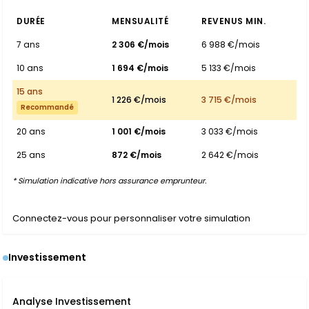
DURÉE
MENSUALITÉ
REVENUS MIN.
7 ans
2 306 €/mois
6 988 €/mois
10 ans
1 694 €/mois
5 133 €/mois
15 ans
1 226 €/mois
3 715 €/mois
Recommandé
20 ans
1 001 €/mois
3 033 €/mois
25 ans
872 €/mois
2 642 €/mois
* Simulation indicative hors assurance emprunteur.
Connectez-vous pour personnaliser votre simulation
Investissement
Analyse Investissement