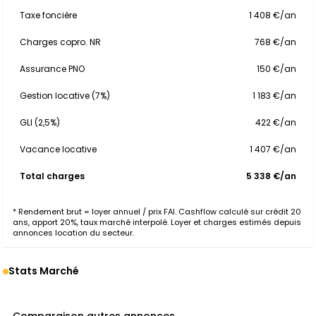
Taxe foncière
1 408 €/an
Charges copro. NR
768 €/an
Assurance PNO
150 €/an
Gestion locative (7%)
1 183 €/an
GLI (2,5%)
422 €/an
Vacance locative
1 407 €/an
Total charges
5 338 €/an
* Rendement brut = loyer annuel / prix FAI. Cashflow calculé sur crédit 20
ans, apport 20%, taux marché interpolé. Loyer et charges estimés depuis
annonces location du secteur.
Stats Marché