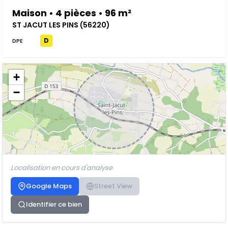
Maison • 4 pièces • 96 m²
ST JACUT LES PINS (56220)
D
DPE
+
−
Localisation en cours d'analyse
Google Maps
Street View
Identifier ce bien