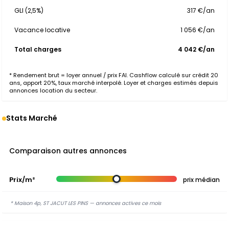
GLI (2,5%)
317 €/an
Vacance locative
1 056 €/an
Total charges
4 042 €/an
* Rendement brut = loyer annuel / prix FAI. Cashflow calculé sur crédit 20
ans, apport 20%, taux marché interpolé. Loyer et charges estimés depuis
annonces location du secteur.
Stats Marché
Comparaison autres annonces
Prix/m²
prix médian
* Maison 4p, ST JACUT LES PINS — annonces actives ce mois