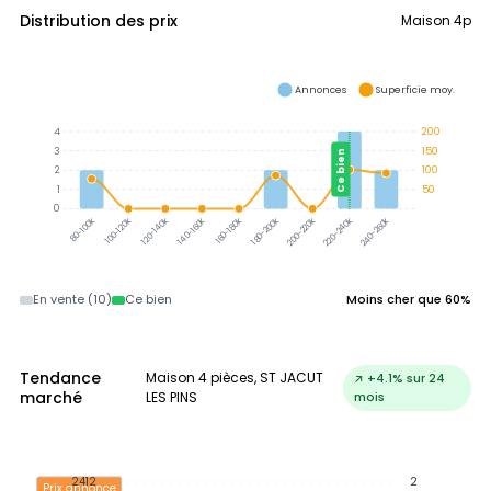
Distribution des prix
Maison 4p
Annonces
Superficie moy.
4
200
3
150
Ce bien
2
100
1
50
0
100-120k
120-140k
140-160k
160-180k
180-200k
200-220k
220-240k
240-260k
80-100k
En vente (10)
Ce bien
Moins cher que 60%
Tendance
Maison 4 pièces, ST JACUT
↗ +4.1% sur 24
marché
LES PINS
mois
2412
2
Prix annonce