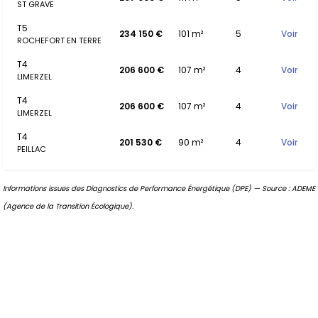
ST GRAVE
T5
234 150 €
101 m²
5
Voir
ROCHEFORT EN TERRE
T4
206 600 €
107 m²
4
Voir
LIMERZEL
T4
206 600 €
107 m²
4
Voir
LIMERZEL
T4
201 530 €
90 m²
4
Voir
PEILLAC
Informations issues des Diagnostics de Performance Énergétique (DPE) — Source : ADEME
(Agence de la Transition Écologique).