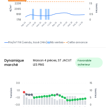
2238
1.5
Ventes
€/m²
2065
1
1891
0.5
1718
0
Nov 24
Jan 25
Mar 25
Mai 25
Jul 25
Sep 25
Nov 25
Jan 26
Mar 26
Mai 26
Jul 26
Sep 24
Prix/m² FAI (vendu, lissé 24m)
Nb ventes
Cette annonce
Dynamique
Maison 4 pièces, ST JACUT
Favorable
marché
LES PINS
acheteur
3.0
15
Tension
Ventes
1.0
10
-1.0
5
-3.0
0