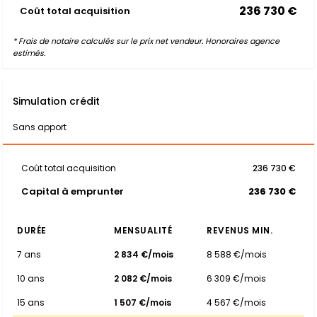
236 730 €
Coût total acquisition
* Frais de notaire calculés sur le prix net vendeur. Honoraires agence
estimés.
Simulation crédit
Sans apport
Coût total acquisition
236 730 €
Capital à emprunter
236 730 €
DURÉE
MENSUALITÉ
REVENUS MIN.
7 ans
2 834 €/mois
8 588 €/mois
10 ans
2 082 €/mois
6 309 €/mois
15 ans
1 507 €/mois
4 567 €/mois