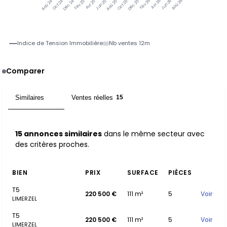
Oct 24
Déc 24
Fév 25
Avr 25
Jun 25
Aoû 25
Oct 25
Déc 25
Fév 26
Avr 26
Jun 26
Aoû 26
Aoû 24
Indice de Tension Immobilière
Nb ventes 12m
Comparer
Similaires
Ventes réelles
15
15
15 annonces similaires
dans le même secteur avec
des critères proches.
BIEN
PRIX
SURFACE
PIÈCES
T5
220 500 €
111 m²
5
Voir
LIMERZEL
T5
220 500 €
111 m²
5
Voir
LIMERZEL