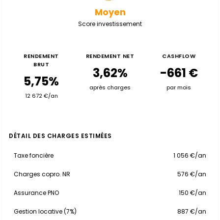
Moyen
Score investissement
RENDEMENT
RENDEMENT NET
CASHFLOW
BRUT
3,62%
-661 €
5,75%
après charges
par mois
12 672 €/an
DÉTAIL DES CHARGES ESTIMÉES
Taxe foncière
1 056 €/an
Charges copro. NR
576 €/an
Assurance PNO
150 €/an
Gestion locative (7%)
887 €/an