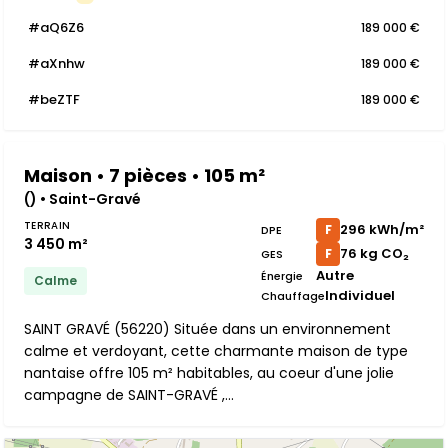
#aQ6Z6
189 000 €
#aXnhw
189 000 €
#beZTF
189 000 €
Maison • 7 pièces • 105 m²
() • Saint-Gravé
TERRAIN
296 kWh/m²
F
DPE
3 450 m²
76 kg CO₂
F
GES
Autre
Énergie
Calme
Individuel
Chauffage
SAINT GRAVÉ (56220) Située dans un environnement
calme et verdoyant, cette charmante maison de type
nantaise offre 105 m² habitables, au coeur d'une jolie
campagne de SAINT-GRAVÉ ,...