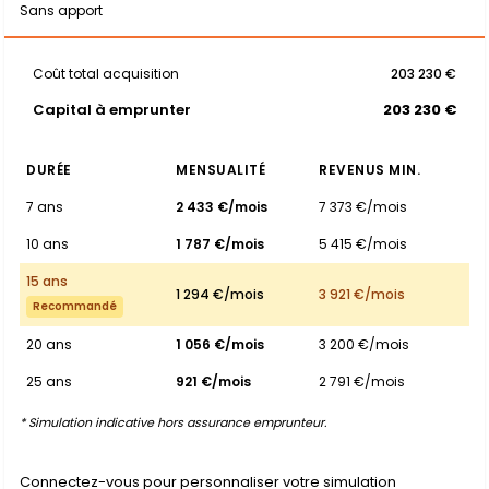
Sans apport
Coût total acquisition
203 230 €
Capital à emprunter
203 230 €
DURÉE
MENSUALITÉ
REVENUS MIN.
7 ans
2 433 €/mois
7 373 €/mois
10 ans
1 787 €/mois
5 415 €/mois
15 ans
1 294 €/mois
3 921 €/mois
Recommandé
20 ans
1 056 €/mois
3 200 €/mois
25 ans
921 €/mois
2 791 €/mois
* Simulation indicative hors assurance emprunteur.
Connectez-vous pour personnaliser votre simulation