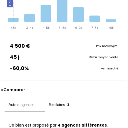
<3k
3-4k
4-5k
5-6k
6-7k
7-8k
>8k
4 500 €
Prix moyen/m²
45 j
Délai moyen vente
-60,0%
vs marché
Comparer
Autres agences
Similaires
4
2
Ce bien est proposé par
4 agences différentes
.