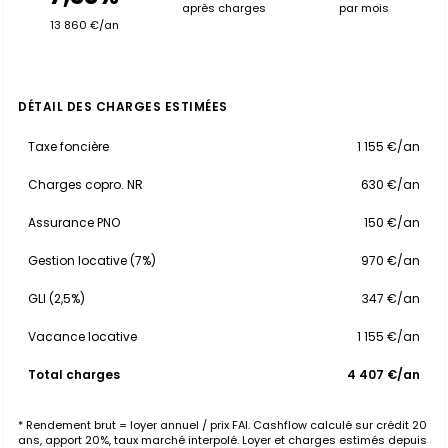
après charges
par mois
13 860 €/an
DÉTAIL DES CHARGES ESTIMÉES
Taxe foncière
1 155 €/an
Charges copro. NR
630 €/an
Assurance PNO
150 €/an
Gestion locative (7%)
970 €/an
GLI (2,5%)
347 €/an
Vacance locative
1 155 €/an
Total charges
4 407 €/an
* Rendement brut = loyer annuel / prix FAI. Cashflow calculé sur crédit 20
ans, apport 20%, taux marché interpolé. Loyer et charges estimés depuis