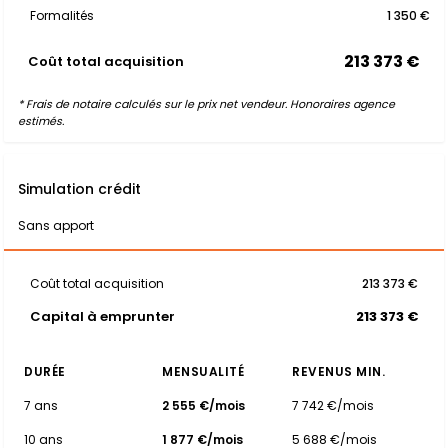
Formalités
1 350 €
213 373 €
Coût total acquisition
* Frais de notaire calculés sur le prix net vendeur. Honoraires agence
estimés.
Simulation crédit
Sans apport
Coût total acquisition
213 373 €
Capital à emprunter
213 373 €
DURÉE
MENSUALITÉ
REVENUS MIN.
7 ans
2 555 €/mois
7 742 €/mois
10 ans
1 877 €/mois
5 688 €/mois