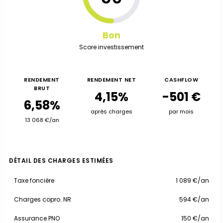
Bon
Score investissement
RENDEMENT
RENDEMENT NET
CASHFLOW
BRUT
4,15%
-501 €
6,58%
après charges
par mois
13 068 €/an
DÉTAIL DES CHARGES ESTIMÉES
Taxe foncière
1 089 €/an
Charges copro. NR
594 €/an
Assurance PNO
150 €/an