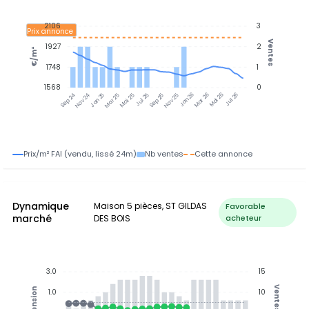
2106
3
Prix annonce
Ventes
1927
2
€/m²
1748
1
1568
0
Jan 25
Jul 25
Jan 26
Jul 26
Nov 24
Mar 25
Mai 25
Sep 25
Nov 25
Mar 26
Mai 26
Sep 24
Prix/m² FAI (vendu, lissé 24m)
Nb ventes
Cette annonce
Dynamique
Maison 5 pièces, ST GILDAS
Favorable
marché
DES BOIS
acheteur
3.0
15
Ventes
Tension
1.0
10