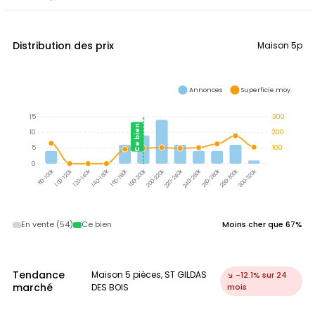
Distribution des prix
Maison 5p
Annonces
Superficie moy.
15
300
Ce bien
10
200
5
100
0
100-120k
120-140k
140-160k
160-180k
180-200k
200-220k
220-240k
240-260k
260-280k
280-300k
300-320k
80-100k
En vente (54)
Ce bien
Moins cher que 67%
Tendance
Maison 5 pièces, ST GILDAS
↘ -12.1% sur 24
marché
DES BOIS
mois