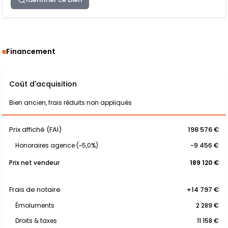
Financement
Coût d'acquisition
Bien ancien, frais réduits non appliqués
Prix affiché (FAI)
198 576 €
Honoraires agence (~5,0%)
-9 456 €
Prix net vendeur
189 120 €
Frais de notaire
+14 797 €
Émoluments
2 289 €
Droits & taxes
11 158 €