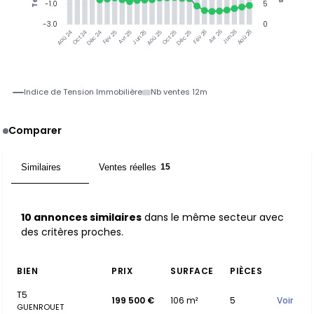
-1.0
5
-3.0
0
Jun 25
Jun 26
Oct 24
Déc 24
Fév 25
Avr 25
Aoû 25
Oct 25
Déc 25
Fév 26
Avr 26
Aoû 26
Aoû 24
Indice de Tension Immobilière
Nb ventes 12m
Comparer
Similaires
Ventes réelles
10
15
10 annonces similaires
dans le même secteur avec
des critères proches.
BIEN
PRIX
SURFACE
PIÈCES
T5
199 500 €
106 m²
5
Voir
GUENROUET