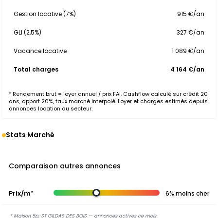
Gestion locative (7%)
915 €/an
GLI (2,5%)
327 €/an
Vacance locative
1 089 €/an
Total charges
4 164 €/an
* Rendement brut = loyer annuel / prix FAI. Cashflow calculé sur crédit 20
ans, apport 20%, taux marché interpolé. Loyer et charges estimés depuis
annonces location du secteur.
Stats Marché
Comparaison autres annonces
Prix/m²
6% moins cher
* Maison 5p, ST GILDAS DES BOIS — annonces actives ce mois