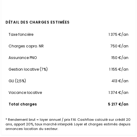
DÉTAIL DES CHARGES ESTIMÉES
Taxe foncière
1 375 €/an
Charges copro. NR
750 €/an
Assurance PNO
150 €/an
Gestion locative (7%)
1 155 €/an
GLI (2,5%)
413 €/an
Vacance locative
1 374 €/an
Total charges
5 217 €/an
* Rendement brut = loyer annuel / prix FAI. Cashflow calculé sur crédit 20
ans, apport 20%, taux marché interpolé. Loyer et charges estimés depuis
annonces location du secteur.