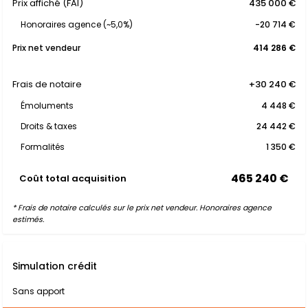
Prix affiché (FAI)
435 000 €
Honoraires agence (~5,0%)
-20 714 €
Prix net vendeur
414 286 €
Frais de notaire
+30 240 €
Émoluments
4 448 €
Droits & taxes
24 442 €
Formalités
1 350 €
465 240 €
Coût total acquisition
* Frais de notaire calculés sur le prix net vendeur. Honoraires agence
estimés.
Simulation crédit
Sans apport