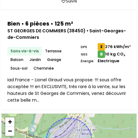
Suivre
Bien • 6 pièces • 125 m²
ST GEORGES DE COMMIERS (38450) • Saint-Georges-
de-Commiers
276 kWh/m²
E
DPE
Sans vis-à-vis
Terrasse
10 kg CO₂
B
GES
Balcon
Jardin
Garage
Electrique
Énergie
Sous-sol
Cheminée
iad France - Lionel Giraud vous propose: !!! sous offre
acceptée !!! en EXCLUSIVITE, très rare à la vente, sur les
hauteurs de St Georges de Commiers, venez découvrir
cette belle m...
+
−