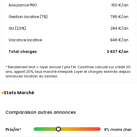
Assurance PNO
150 €/an
Gestion locative (7%)
795 €/an
GLI (2,5%)
284 €/an
Vacance locative
946 €/an
Total charges
3 637 €/an
* Rendement brut = loyer annuel / prix FAI. Cashflow calculé sur crédit 20
ans, apport 20%, taux marché interpolé. Loyer et charges estimés depuis
annonces location du secteur.
Stats Marché
Comparaison autres annonces
Prix/m²
8% moins cher