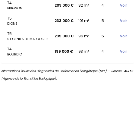
T4
209 000 €
82 m²
4
Voir
BRIGNON
T5
233 000 €
101 m²
5
Voir
DIONS
T5
235 000 €
96 m²
5
Voir
ST GENIES DE MALGOIRES
T4
199 000 €
93 m²
4
Voir
BOURDIC
Informations issues des Diagnostics de Performance Énergétique (DPE) — Source : ADEME
(Agence de la Transition Écologique).