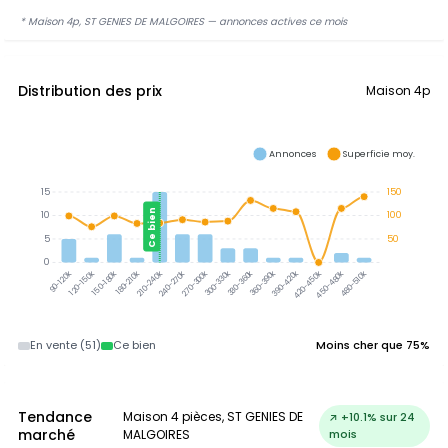
* Maison 4p, ST GENIES DE MALGOIRES — annonces actives ce mois
Distribution des prix
Maison 4p
Annonces
Superficie moy.
15
150
Ce bien
10
100
5
50
0
300-330k
330-360k
360-390k
390-420k
120-150k
150-180k
180-210k
210-240k
240-270k
270-300k
420-450k
450-480k
480-510k
90-120k
En vente (51)
Ce bien
Moins cher que 75%
Tendance
Maison 4 pièces, ST GENIES DE
↗ +10.1% sur 24
marché
MALGOIRES
mois