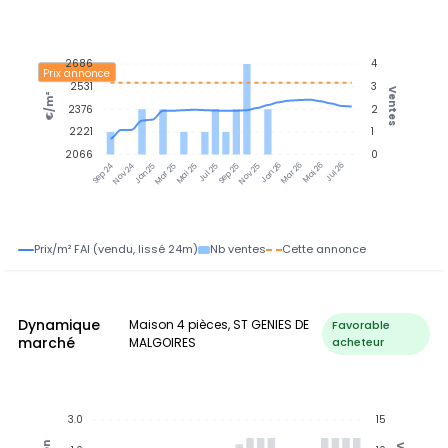
2686
4
Prix annonce
2531
3
Ventes
€/m²
2376
2
2221
1
2066
0
Nov 24
Jan 25
Mar 25
Mai 25
Jul 25
Sep 25
Nov 25
Jan 26
Mar 26
Mai 26
Jul 26
Sep 24
Prix/m² FAI (vendu, lissé 24m)
Nb ventes
Cette annonce
Dynamique
Maison 4 pièces, ST GENIES DE
Favorable
marché
MALGOIRES
acheteur
3.0
15