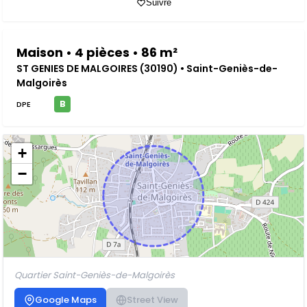
Suivre
Maison • 4 pièces • 86 m²
ST GENIES DE MALGOIRES (30190) • Saint-Geniès-de-
Malgoirès
B
DPE
+
−
Quartier Saint-Geniès-de-Malgoirès
Google Maps
Street View