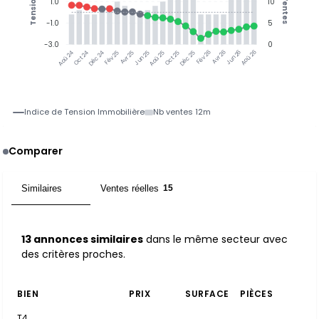
Tension
Ventes
1.0
10
-1.0
5
-3.0
0
Oct 24
Déc 24
Fév 25
Avr 25
Jun 25
Aoû 25
Oct 25
Déc 25
Fév 26
Avr 26
Jun 26
Aoû 26
Aoû 24
Indice de Tension Immobilière
Nb ventes 12m
Comparer
Similaires
Ventes réelles
13
15
13 annonces similaires
dans le même secteur avec
des critères proches.
BIEN
PRIX
SURFACE
PIÈCES
T4