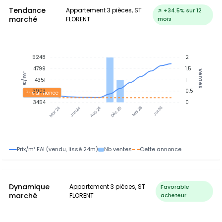
Tendance
Appartement 3 pièces, ST
↗ +34.5% sur 12
marché
FLORENT
mois
5248
2
4799
1.5
Ventes
€/m²
4351
1
3903
0.5
Prix annonce
3454
0
Jun 24
Aoû 24
Déc 25
Mai 26
Jul 26
Mar 24
Prix/m² FAI (vendu, lissé 24m)
Nb ventes
Cette annonce
Dynamique
Appartement 3 pièces, ST
Favorable
marché
FLORENT
acheteur