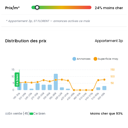
Prix/m²
24% moins cher
* Appartement 3p, ST FLORENT — annonces actives ce mois
Distribution des prix
Appartement 3p
Annonces
Superficie moy.
15
150
Ce bien
10
100
5
50
0
300-330k
330-360k
360-390k
390-420k
210-240k
240-270k
270-300k
420-450k
450-480k
480-510k
510-540k
540-570k
570-600k
600-630k
180-210k
En vente (45)
Ce bien
Moins cher que 93%