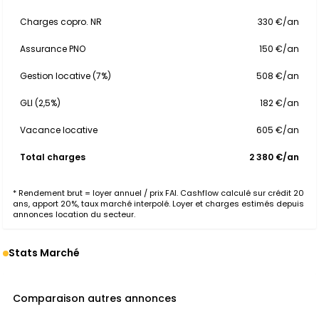
Charges copro. NR
330 €/an
Assurance PNO
150 €/an
Gestion locative (7%)
508 €/an
GLI (2,5%)
182 €/an
Vacance locative
605 €/an
Total charges
2 380 €/an
* Rendement brut = loyer annuel / prix FAI. Cashflow calculé sur crédit 20
ans, apport 20%, taux marché interpolé. Loyer et charges estimés depuis
annonces location du secteur.
Stats Marché
Comparaison autres annonces