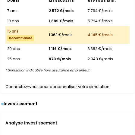
DURÉE
MENSUALITÉ
REVENUS MIN.
7 ans
2 572 €/mois
7 794 €/mois
10 ans
1 889 €/mois
5 724 €/mois
15 ans
1 368 €/mois
4 145 €/mois
Recommandé
20 ans
1 116 €/mois
3 382 €/mois
25 ans
973 €/mois
2 948 €/mois
* Simulation indicative hors assurance emprunteur.
Connectez-vous pour personnaliser votre simulation
Investissement
Analyse Investissement