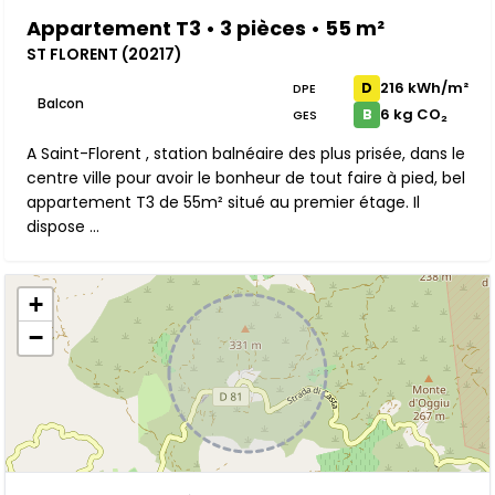
Appartement T3 • 3 pièces • 55 m²
ST FLORENT (20217)
216 kWh/m²
D
DPE
Balcon
6 kg CO₂
B
GES
A Saint-Florent , station balnéaire des plus prisée, dans le
centre ville pour avoir le bonheur de tout faire à pied, bel
appartement T3 de 55m² situé au premier étage. Il
dispose ...
+
−