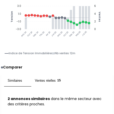
3.0
6
Tension
Ventes
1.0
4
-1.0
2
-3.0
0
Oct 24
Déc 24
Fév 25
Avr 25
Jun 25
Aoû 25
Oct 25
Déc 25
Mai 26
Jul 26
Aoû 24
Indice de Tension Immobilière
Nb ventes 12m
Comparer
Similaires
Ventes réelles
2
15
2 annonces similaires
dans le même secteur avec
des critères proches.