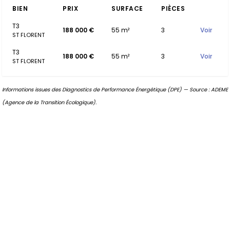
BIEN
PRIX
SURFACE
PIÈCES
T3
188 000 €
55 m²
3
Voir
ST FLORENT
T3
188 000 €
55 m²
3
Voir
ST FLORENT
Informations issues des Diagnostics de Performance Énergétique (DPE) — Source : ADEME
(Agence de la Transition Écologique).