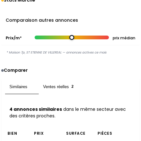
Stats Marché
Comparaison autres annonces
Prix/m²
prix médian
* Maison 7p, ST ETIENNE DE VILLEREAL — annonces actives ce mois
Comparer
Similaires
Ventes réelles
4
2
4 annonces similaires
dans le même secteur avec
des critères proches.
BIEN
PRIX
SURFACE
PIÈCES