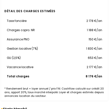
DÉTAIL DES CHARGES ESTIMÉES
Taxe foncière
2 178 €/an
Charges copro. NR
1 188 €/an
Assurance PNO
150 €/an
Gestion locative (7%)
1 830 €/an
GLI (2,5%)
653 €/an
Vacance locative
2 177 €/an
Total charges
8 176 €/an
* Rendement brut = loyer annuel / prix FAI. Cashflow calculé sur crédit 20
ans, apport 20%, taux marché interpolé. Loyer et charges estimés depuis
annonces location du secteur.