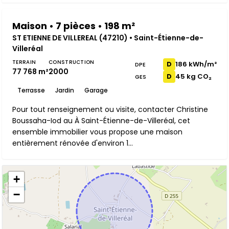
Maison • 7 pièces • 198 m²
ST ETIENNE DE VILLEREAL (47210) • Saint-Étienne-de-
Villeréal
TERRAIN
CONSTRUCTION
186 kWh/m²
D
DPE
77 768 m²
2000
45 kg CO₂
D
GES
Terrasse
Jardin
Garage
Pour tout renseignement ou visite, contacter Christine
Boussaha-Iod au À Saint-Étienne-de-Villeréal, cet
ensemble immobilier vous propose une maison
entièrement rénovée d'environ 1...
+
−