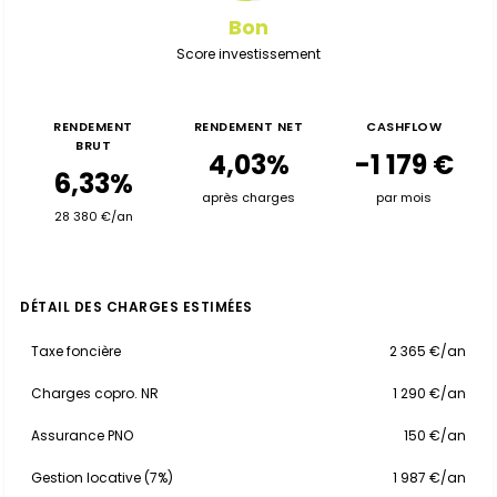
Bon
Score investissement
RENDEMENT
RENDEMENT NET
CASHFLOW
BRUT
4,03%
-1 179 €
6,33%
après charges
par mois
28 380 €/an
DÉTAIL DES CHARGES ESTIMÉES
Taxe foncière
2 365 €/an
Charges copro. NR
1 290 €/an
Assurance PNO
150 €/an
Gestion locative (7%)
1 987 €/an