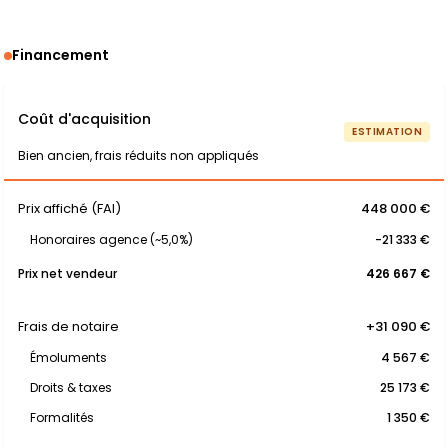
Financement
Coût d'acquisition
ESTIMATION
Bien ancien, frais réduits non appliqués
Prix affiché (FAI)
448 000 €
Honoraires agence (~5,0%)
-21 333 €
Prix net vendeur
426 667 €
Frais de notaire
+31 090 €
Émoluments
4 567 €
Droits & taxes
25 173 €
Formalités
1 350 €