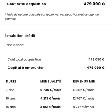
479 090 €
Coût total acquisition
* Frais de notaire calculés sur le prix net vendeur. Honoraires agence
estimés.
Simulation crédit
Sans apport
Coût total acquisition
479 090 €
Capital à emprunter
479 090 €
DURÉE
MENSUALITÉ
REVENUS MIN.
7 ans
5 736 €/mois
17 382 €/mois
10 ans
4 213 €/mois
12 767 €/mois
15 ans
3 051 €/mois
9 245 €/mois