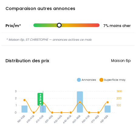
Comparaison autres annonces
Prix/m²
7% moins cher
* Maison 6p, ST CHRISTOPHE — annonces actives ce mois
Distribution des prix
Maison 6p
Annonces
Superficie moy.
3
300
Ce bien
2
200
1
100
0
390-400k
400-410k
410-420k
420-430k
430-440k
440-450k
450-460k
460-470k
470-480k
480-490k