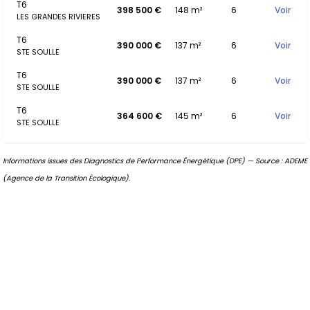
T6
398 500 €
148 m²
6
Voir
LES GRANDES RIVIERES
T6
390 000 €
137 m²
6
Voir
STE SOULLE
T6
390 000 €
137 m²
6
Voir
STE SOULLE
T6
364 600 €
145 m²
6
Voir
STE SOULLE
Informations issues des Diagnostics de Performance Énergétique (DPE) — Source : ADEME
(Agence de la Transition Écologique).