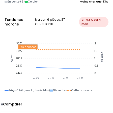
En vente (6)
Ce bien
Moins cher que 83%
Tendance
Maison 6 pièces, ST
↘ -0.8% sur 4
marché
CHRISTOPHE
mois
3221
2
Prix annonce
3027
1.5
Ventes
€/m²
2832
1
2637
0.5
2442
0
Mai 26
Jun 26
Jul 26
Aoû 26
Prix/m² FAI (vendu, lissé 24m)
Nb ventes
Cette annonce
Comparer