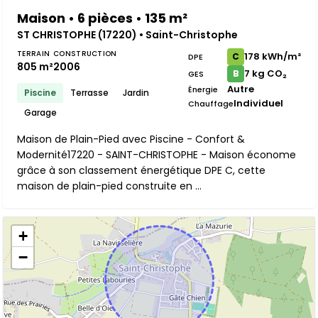
Maison • 6 pièces • 135 m²
ST CHRISTOPHE (17220) • Saint-Christophe
TERRAIN
CONSTRUCTION
178 kWh/m²
C
DPE
805 m²
2006
7 kg CO₂
B
GES
Autre
Énergie
Piscine
Terrasse
Jardin
Individuel
Chauffage
Garage
Maison de Plain-Pied avec Piscine - Confort &
Modernité17220 - SAINT-CHRISTOPHE - Maison économe
grâce à son classement énergétique DPE C, cette
maison de plain-pied construite en ...
+
−