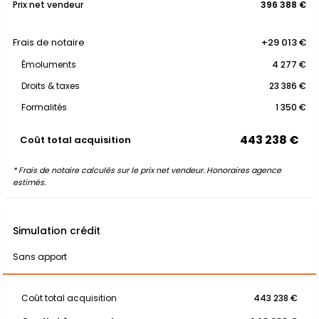
Prix net vendeur
396 388 €
Frais de notaire
+29 013 €
Émoluments
4 277 €
Droits & taxes
23 386 €
Formalités
1 350 €
443 238 €
Coût total acquisition
* Frais de notaire calculés sur le prix net vendeur. Honoraires agence
estimés.
Simulation crédit
Sans apport
Coût total acquisition
443 238 €