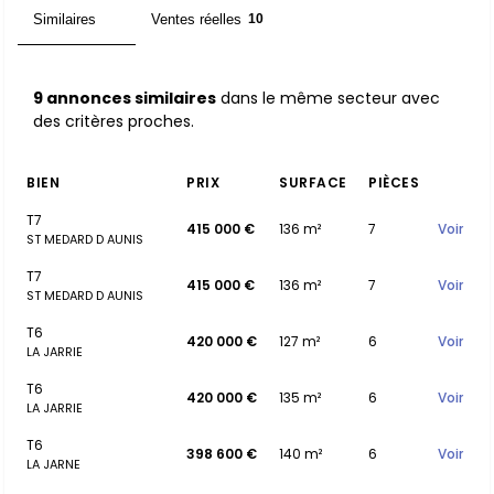
Similaires
Ventes réelles
9
10
9 annonces similaires
dans le même secteur avec
des critères proches.
BIEN
PRIX
SURFACE
PIÈCES
T7
415 000 €
136 m²
7
Voir
ST MEDARD D AUNIS
T7
415 000 €
136 m²
7
Voir
ST MEDARD D AUNIS
T6
420 000 €
127 m²
6
Voir
LA JARRIE
T6
420 000 €
135 m²
6
Voir
LA JARRIE
T6
398 600 €
140 m²
6
Voir
LA JARNE