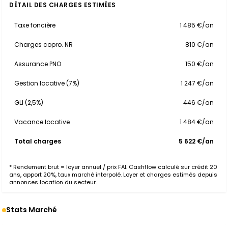
DÉTAIL DES CHARGES ESTIMÉES
Taxe foncière
1 485 €/an
Charges copro. NR
810 €/an
Assurance PNO
150 €/an
Gestion locative (7%)
1 247 €/an
GLI (2,5%)
446 €/an
Vacance locative
1 484 €/an
Total charges
5 622 €/an
* Rendement brut = loyer annuel / prix FAI. Cashflow calculé sur crédit 20
ans, apport 20%, taux marché interpolé. Loyer et charges estimés depuis
annonces location du secteur.
Stats Marché