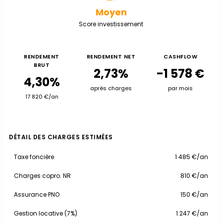
Moyen
Score investissement
RENDEMENT
RENDEMENT NET
CASHFLOW
BRUT
2,73%
-1 578 €
4,30%
après charges
par mois
17 820 €/an
DÉTAIL DES CHARGES ESTIMÉES
Taxe foncière
1 485 €/an
Charges copro. NR
810 €/an
Assurance PNO
150 €/an
Gestion locative (7%)
1 247 €/an