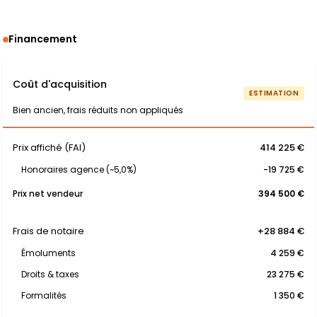
Financement
Coût d'acquisition
ESTIMATION
Bien ancien, frais réduits non appliqués
Prix affiché (FAI)
414 225 €
Honoraires agence (~5,0%)
-19 725 €
Prix net vendeur
394 500 €
Frais de notaire
+28 884 €
Émoluments
4 259 €
Droits & taxes
23 275 €
Formalités
1 350 €