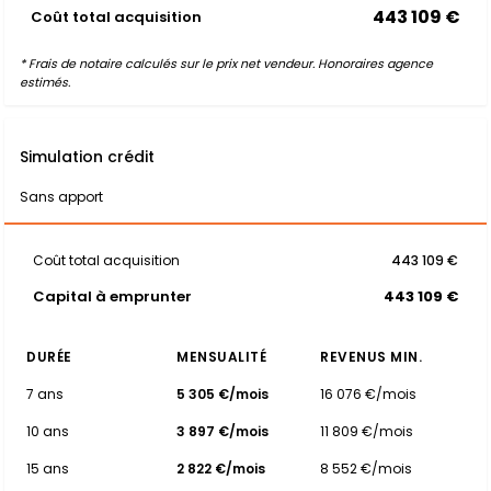
443 109 €
Coût total acquisition
* Frais de notaire calculés sur le prix net vendeur. Honoraires agence
estimés.
Simulation crédit
Sans apport
Coût total acquisition
443 109 €
Capital à emprunter
443 109 €
DURÉE
MENSUALITÉ
REVENUS MIN.
7 ans
5 305 €/mois
16 076 €/mois
10 ans
3 897 €/mois
11 809 €/mois
15 ans
2 822 €/mois
8 552 €/mois