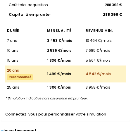
Coût total acquisition
288 398 €
Capital à emprunter
288 398 €
DURÉE
MENSUALITÉ
REVENUS MIN.
7 ans
3 453 €/mois
10 464 €/mois
10 ans
2 536 €/mois
7 685 €/mois
15 ans
1 836 €/mois
5 564 €/mois
20 ans
1 499 €/mois
4 542 €/mois
Recommandé
25 ans
1 306 €/mois
3 958 €/mois
* Simulation indicative hors assurance emprunteur.
Connectez-vous pour personnaliser votre simulation
Investissement