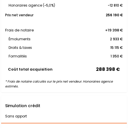
Honoraires agence (~5,0%)
-12 810 €
Prix net vendeur
256 190 €
Frais de notaire
+19 398 €
Émoluments
2 933 €
Droits & taxes
15 115 €
Formalités
1 350 €
288 398 €
Coût total acquisition
* Frais de notaire calculés sur le prix net vendeur. Honoraires agence
estimés.
Simulation crédit
Sans apport