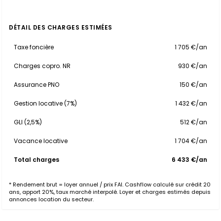
DÉTAIL DES CHARGES ESTIMÉES
Taxe foncière
1 705 €/an
Charges copro. NR
930 €/an
Assurance PNO
150 €/an
Gestion locative (7%)
1 432 €/an
GLI (2,5%)
512 €/an
Vacance locative
1 704 €/an
Total charges
6 433 €/an
* Rendement brut = loyer annuel / prix FAI. Cashflow calculé sur crédit 20
ans, apport 20%, taux marché interpolé. Loyer et charges estimés depuis
annonces location du secteur.