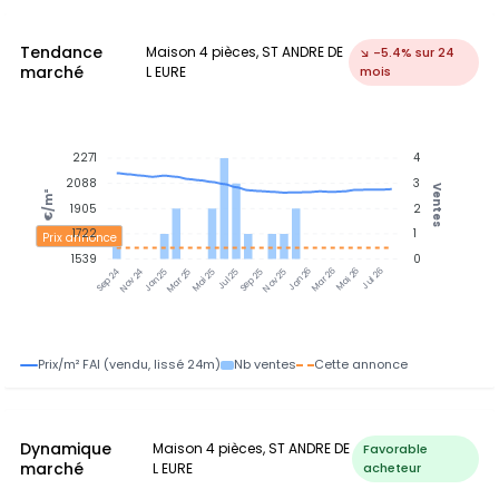
Tendance
Maison 4 pièces, ST ANDRE DE
↘ -5.4% sur 24
marché
L EURE
mois
2271
4
2088
3
Ventes
€/m²
1905
2
1722
1
Prix annonce
1539
0
Nov 24
Jan 25
Mar 25
Mai 25
Jul 25
Sep 25
Nov 25
Jan 26
Mar 26
Mai 26
Jul 26
Sep 24
Prix/m² FAI (vendu, lissé 24m)
Nb ventes
Cette annonce
Dynamique
Maison 4 pièces, ST ANDRE DE
Favorable
marché
L EURE
acheteur