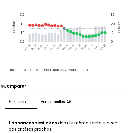
3.0
30
Tension
Ventes
1.0
20
-1.0
10
-3.0
0
Oct 24
Déc 24
Fév 25
Avr 25
Jun 25
Aoû 25
Oct 25
Déc 25
Fév 26
Avr 26
Jun 26
Aoû 26
Aoû 24
Indice de Tension Immobilière
Nb ventes 12m
Comparer
Similaires
Ventes réelles
1
15
1 annonces similaires
dans le même secteur avec
des critères proches.