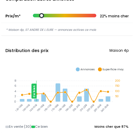
Prix/m²
22% moins cher
* Maison 4p, ST ANDRE DE L EURE — annonces actives ce mois
Distribution des prix
Maison 4p
Annonces
Superficie moy.
8
200
6
150
Ce bien
4
100
2
50
0
130-140k
140-150k
150-160k
160-170k
170-180k
180-190k
190-200k
200-210k
210-220k
220-230k
230-240k
240-250k
120-130k
En vente (30)
Ce bien
Moins cher que 87%