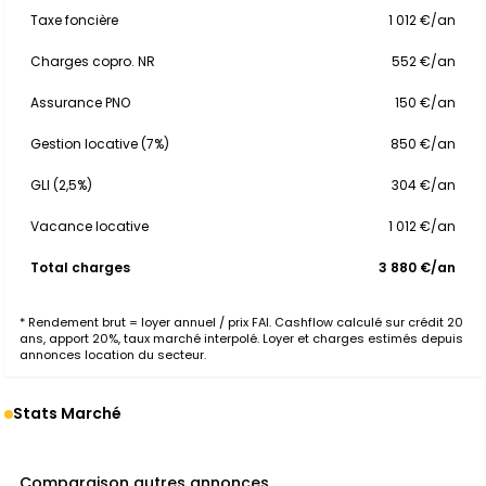
Taxe foncière
1 012 €/an
Charges copro. NR
552 €/an
Assurance PNO
150 €/an
Gestion locative (7%)
850 €/an
GLI (2,5%)
304 €/an
Vacance locative
1 012 €/an
Total charges
3 880 €/an
* Rendement brut = loyer annuel / prix FAI. Cashflow calculé sur crédit 20
ans, apport 20%, taux marché interpolé. Loyer et charges estimés depuis
annonces location du secteur.
Stats Marché
Comparaison autres annonces