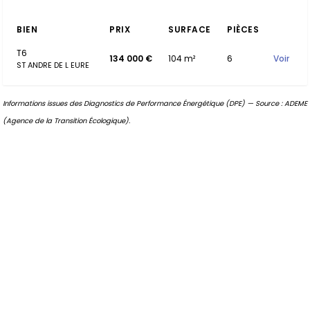
BIEN
PRIX
SURFACE
PIÈCES
T6
134 000 €
104 m²
6
Voir
ST ANDRE DE L EURE
Informations issues des Diagnostics de Performance Énergétique (DPE) — Source : ADEME
(Agence de la Transition Écologique).