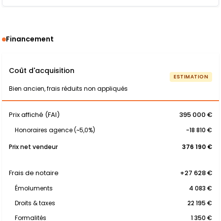
Financement
Coût d'acquisition
ESTIMATION
Bien ancien, frais réduits non appliqués
Prix affiché (FAI)
395 000 €
Honoraires agence (~5,0%)
-18 810 €
Prix net vendeur
376 190 €
Frais de notaire
+27 628 €
Émoluments
4 083 €
Droits & taxes
22 195 €
Formalités
1 350 €