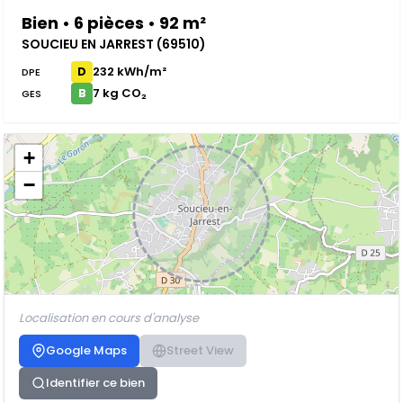
Bien • 6 pièces • 92 m²
SOUCIEU EN JARREST (69510)
232 kWh/m²
D
DPE
7 kg CO₂
B
GES
+
−
Localisation en cours d'analyse
Google Maps
Street View
Identifier ce bien