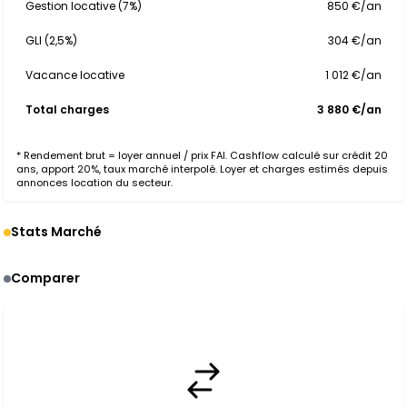
Gestion locative (7%)
850 €/an
GLI (2,5%)
304 €/an
Vacance locative
1 012 €/an
Total charges
3 880 €/an
* Rendement brut = loyer annuel / prix FAI. Cashflow calculé sur crédit 20
ans, apport 20%, taux marché interpolé. Loyer et charges estimés depuis
annonces location du secteur.
Stats Marché
Comparer