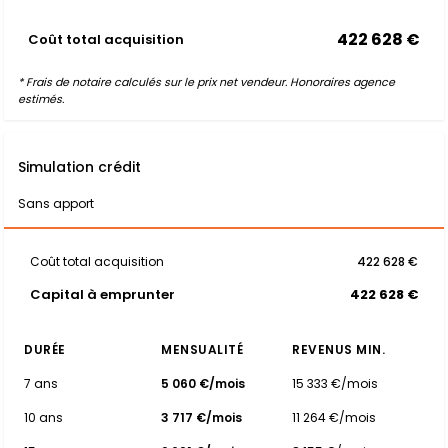
422 628 €
Coût total acquisition
* Frais de notaire calculés sur le prix net vendeur. Honoraires agence
estimés.
Simulation crédit
Sans apport
Coût total acquisition
422 628 €
Capital à emprunter
422 628 €
DURÉE
MENSUALITÉ
REVENUS MIN.
7 ans
5 060 €/mois
15 333 €/mois
10 ans
3 717 €/mois
11 264 €/mois