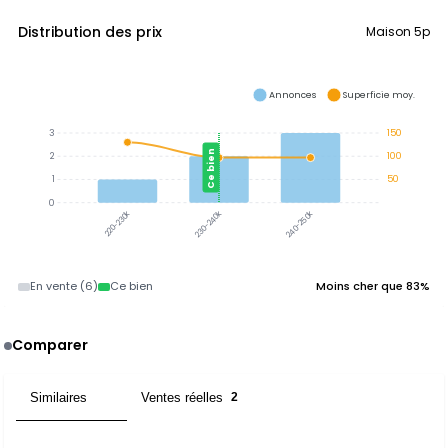
Distribution des prix
Maison 5p
Annonces
Superficie moy.
3
150
Ce bien
2
100
1
50
0
230-240k
240-250k
220-230k
En vente (6)
Ce bien
Moins cher que 83%
Comparer
Similaires
Ventes réelles
15
2