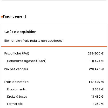
Financement
Coût d'acquisition
Bien ancien, frais réduits non appliqués
Prix affiché (FAI)
239 900 €
Honoraires agence (~5,0%)
-11 424 €
Prix net vendeur
228 476 €
Frais de notaire
+17 497 €
Émoluments
2 667 €
Droits & taxes
13 480 €
Formalités
1 350 €