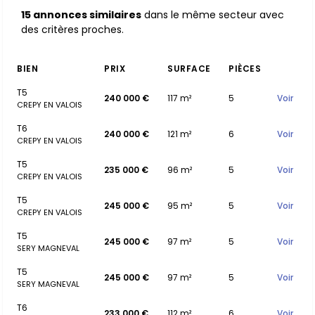
15 annonces similaires
dans le même secteur avec
des critères proches.
BIEN
PRIX
SURFACE
PIÈCES
T5
240 000 €
117 m²
5
Voir
CREPY EN VALOIS
T6
240 000 €
121 m²
6
Voir
CREPY EN VALOIS
T5
235 000 €
96 m²
5
Voir
CREPY EN VALOIS
T5
245 000 €
95 m²
5
Voir
CREPY EN VALOIS
T5
245 000 €
97 m²
5
Voir
SERY MAGNEVAL
T5
245 000 €
97 m²
5
Voir
SERY MAGNEVAL
T6
233 000 €
112 m²
6
Voir