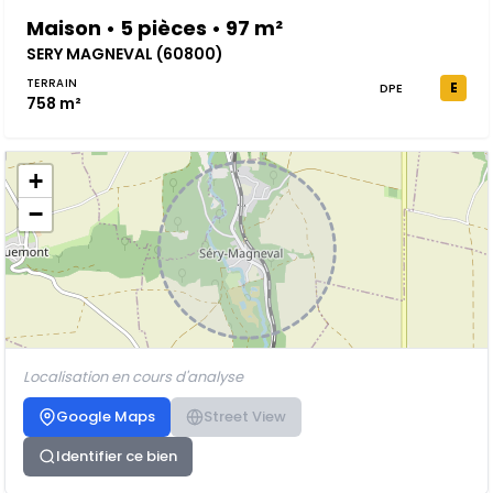
Maison • 5 pièces • 97 m²
SERY MAGNEVAL (60800)
TERRAIN
E
DPE
758 m²
+
−
Localisation en cours d'analyse
Google Maps
Street View
Identifier ce bien