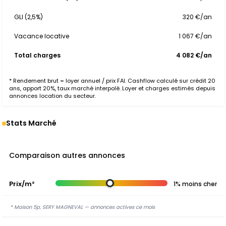
GLI (2,5%)
320 €/an
Vacance locative
1 067 €/an
Total charges
4 082 €/an
* Rendement brut = loyer annuel / prix FAI. Cashflow calculé sur crédit 20
ans, apport 20%, taux marché interpolé. Loyer et charges estimés depuis
annonces location du secteur.
Stats Marché
Comparaison autres annonces
Prix/m²
1% moins cher
* Maison 5p, SERY MAGNEVAL — annonces actives ce mois