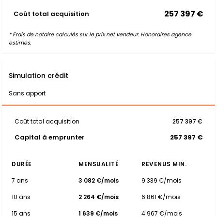
257 397 €
Coût total acquisition
* Frais de notaire calculés sur le prix net vendeur. Honoraires agence
estimés.
Simulation crédit
Sans apport
Coût total acquisition
257 397 €
Capital à emprunter
257 397 €
DURÉE
MENSUALITÉ
REVENUS MIN.
7 ans
3 082 €/mois
9 339 €/mois
10 ans
2 264 €/mois
6 861 €/mois
15 ans
1 639 €/mois
4 967 €/mois