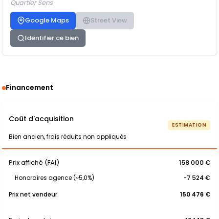
Quartier Sens
Google Maps
Street View
Identifier ce bien
Financement
Coût d'acquisition
ESTIMATION
Bien ancien, frais réduits non appliqués
Prix affiché (FAI)
158 000 €
Honoraires agence (~5,0%)
-7 524 €
Prix net vendeur
150 476 €