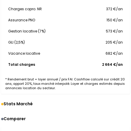
Charges copro. NR
372 €/an
Assurance PNO
150 €/an
Gestion locative (7%)
573 €/an
GLI (2,5%)
205 €/an
Vacance locative
682 €/an
Total charges
2 664 €/an
* Rendement brut = loyer annuel / prix FAI. Cashflow calculé sur crédit 20
ans, apport 20%, taux marché interpolé. Loyer et charges estimés depuis
annonces location du secteur.
Stats Marché
Comparer