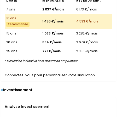
DURÉE
MENSUALITÉ
REVENUS MIN.
7 ans
2 037 €/mois
6 173 €/mois
10 ans
1 496 €/mois
4 533 €/mois
Recommandé
15 ans
1 083 €/mois
3 282 €/mois
20 ans
884 €/mois
2 679 €/mois
25 ans
771 €/mois
2 336 €/mois
* Simulation indicative hors assurance emprunteur.
Connectez-vous pour personnaliser votre simulation
Investissement
Analyse Investissement