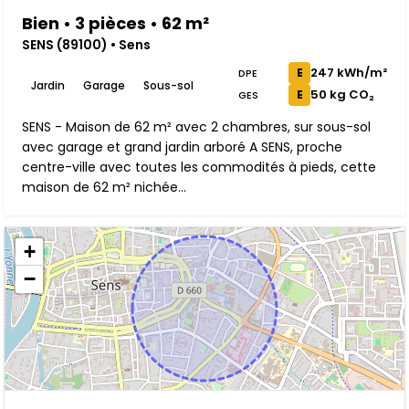
Bien • 3 pièces • 62 m²
SENS (89100) • Sens
247 kWh/m²
E
DPE
Jardin
Garage
Sous-sol
50 kg CO₂
E
GES
SENS - Maison de 62 m² avec 2 chambres, sur sous-sol
avec garage et grand jardin arboré A SENS, proche
centre-ville avec toutes les commodités à pieds, cette
maison de 62 m² nichée...
+
−