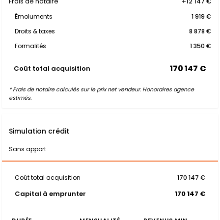
Frais de notaire
+12 147 €
Émoluments
1 919 €
Droits & taxes
8 878 €
Formalités
1 350 €
170 147 €
Coût total acquisition
* Frais de notaire calculés sur le prix net vendeur. Honoraires agence
estimés.
Simulation crédit
Sans apport
Coût total acquisition
170 147 €
Capital à emprunter
170 147 €