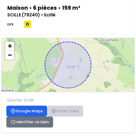
Maison • 6 pièces • 159 m²
SCILLE (79240) • Scillé
D
DPE
+
−
Quartier Scillé
Google Maps
Street View
Identifier ce bien