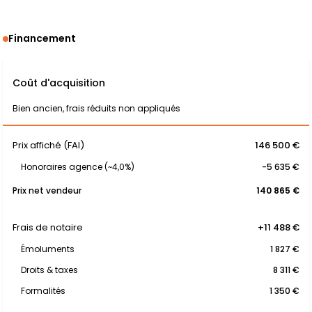
Financement
Coût d'acquisition
Bien ancien, frais réduits non appliqués
Prix affiché (FAI)
146 500 €
Honoraires agence (~4,0%)
-5 635 €
Prix net vendeur
140 865 €
Frais de notaire
+11 488 €
Émoluments
1 827 €
Droits & taxes
8 311 €
Formalités
1 350 €