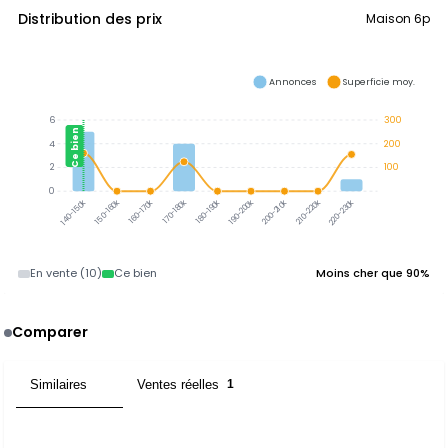
Distribution des prix
Maison 6p
Annonces
Superficie moy.
6
300
Ce bien
4
200
2
100
0
140-150k
150-160k
160-170k
170-180k
180-190k
190-200k
200-210k
210-220k
220-230k
En vente (10)
Ce bien
Moins cher que 90%
Comparer
Similaires
Ventes réelles
3
1