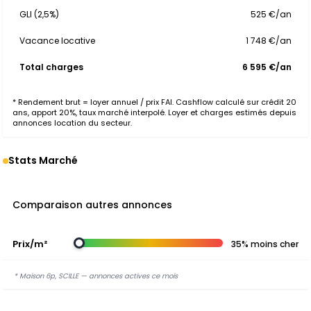
GLI (2,5%)
525 €/an
Vacance locative
1 748 €/an
Total charges
6 595 €/an
* Rendement brut = loyer annuel / prix FAI. Cashflow calculé sur crédit 20
ans, apport 20%, taux marché interpolé. Loyer et charges estimés depuis
annonces location du secteur.
Stats Marché
Comparaison autres annonces
Prix/m²
35% moins cher
* Maison 6p, SCILLE — annonces actives ce mois