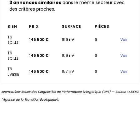
3 annonces similaires
dans le même secteur avec
des critères proches.
BIEN
PRIX
SURFACE
PIÈCES
T6
146 500 €
159 m²
6
Voir
SCILLE
T6
146 500 €
159 m²
6
Voir
SCILLE
T6
146 500 €
157 m²
6
Voir
L ABSIE
Informations issues des Diagnostics de Performance Énergétique (DPE) — Source : ADEME
(Agence de la Transition Écologique).