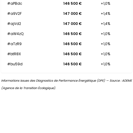
#aPBdc
146 500 €
+1,0%
#a9V2F
147 000 €
+1,4%
#ajVd2
147 000 €
+1,4%
#aW4zQ
146 500 €
+1,0%
#aTzR9
146 500 €
+1,0%
#btR8X
146 500 €
+1,0%
#bu59d
146 500 €
+1,0%
Informations issues des Diagnostics de Performance Énergétique (DPE) — Source : ADEME
(Agence de la Transition Écologique).