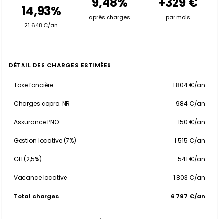
9,48%
+329 €
14,93%
après charges
par mois
21 648 €/an
DÉTAIL DES CHARGES ESTIMÉES
Taxe foncière
1 804 €/an
Charges copro. NR
984 €/an
Assurance PNO
150 €/an
Gestion locative (7%)
1 515 €/an
GLI (2,5%)
541 €/an
Vacance locative
1 803 €/an
Total charges
6 797 €/an