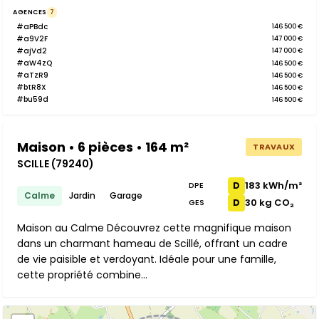
AGENCES
7
#aPBdc
146 500 €
#a9V2F
147 000 €
#ajVd2
147 000 €
#aW4zQ
146 500 €
#aTzR9
146 500 €
#btR8X
146 500 €
#bu59d
146 500 €
Maison • 6 pièces • 164 m²
TRAVAUX
SCILLE (79240)
183 kWh/m²
D
DPE
Calme
Jardin
Garage
30 kg CO₂
D
GES
Maison au Calme Découvrez cette magnifique maison
dans un charmant hameau de Scillé, offrant un cadre
de vie paisible et verdoyant. Idéale pour une famille,
cette propriété combine...