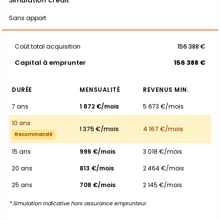
Sans apport
Coût total acquisition
156 388 €
Capital à emprunter
156 388 €
DURÉE
MENSUALITÉ
REVENUS MIN.
7 ans
1 872 €/mois
5 673 €/mois
10 ans
1 375 €/mois
4 167 €/mois
Recommandé
15 ans
996 €/mois
3 018 €/mois
20 ans
813 €/mois
2 464 €/mois
25 ans
708 €/mois
2 145 €/mois
* Simulation indicative hors assurance emprunteur.