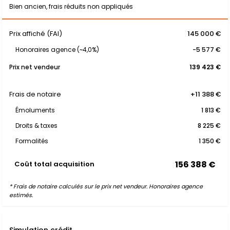
Bien ancien, frais réduits non appliqués
Prix affiché (FAI)
145 000 €
Honoraires agence (~4,0%)
-5 577 €
Prix net vendeur
139 423 €
Frais de notaire
+11 388 €
Émoluments
1 813 €
Droits & taxes
8 225 €
Formalités
1 350 €
156 388 €
Coût total acquisition
* Frais de notaire calculés sur le prix net vendeur. Honoraires agence
estimés.
Simulation crédit