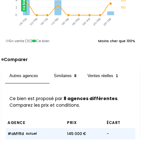
Ce bien
4
200
2
100
0
140-150k
150-160k
160-170k
170-180k
180-190k
190-200k
200-210k
210-220k
220-230k
En vente (10)
Ce bien
Moins cher que 100%
Comparer
Autres agences
Similaires
Ventes réelles
8
8
1
Ce bien est proposé par
8 agences différentes
.
Comparez les prix et conditions.
AGENCE
PRIX
ÉCART
#aMYRd
145 000 €
-
Actuel