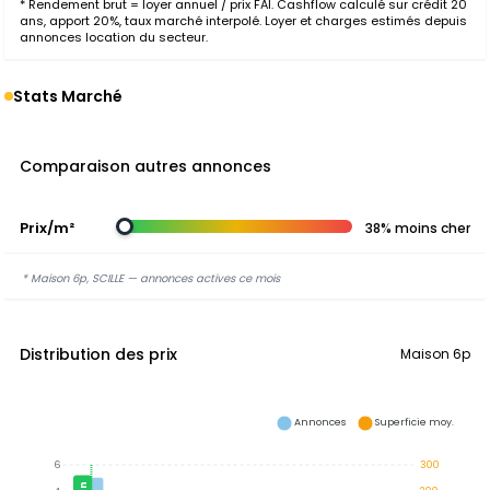
* Rendement brut = loyer annuel / prix FAI. Cashflow calculé sur crédit 20
ans, apport 20%, taux marché interpolé. Loyer et charges estimés depuis
annonces location du secteur.
Stats Marché
Comparaison autres annonces
Prix/m²
38% moins cher
* Maison 6p, SCILLE — annonces actives ce mois
Distribution des prix
Maison 6p
Annonces
Superficie moy.
6
300