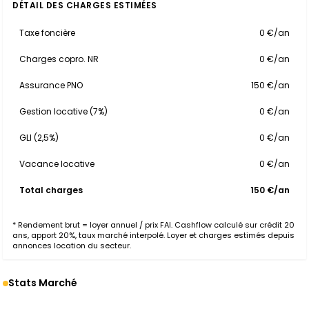
DÉTAIL DES CHARGES ESTIMÉES
Taxe foncière
0 €/an
Charges copro. NR
0 €/an
Assurance PNO
150 €/an
Gestion locative (7%)
0 €/an
GLI (2,5%)
0 €/an
Vacance locative
0 €/an
Total charges
150 €/an
* Rendement brut = loyer annuel / prix FAI. Cashflow calculé sur crédit 20
ans, apport 20%, taux marché interpolé. Loyer et charges estimés depuis
annonces location du secteur.
Stats Marché