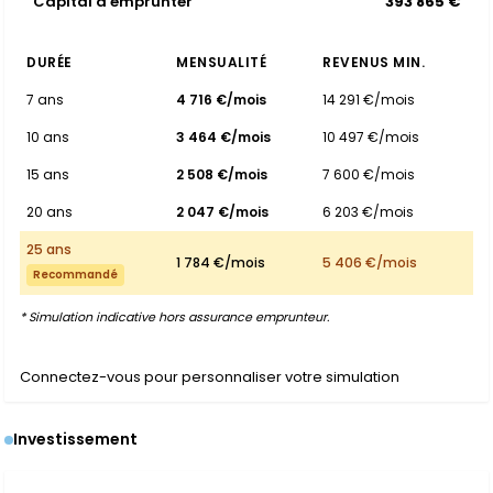
Capital à emprunter
393 865 €
DURÉE
MENSUALITÉ
REVENUS MIN.
7 ans
4 716 €/mois
14 291 €/mois
10 ans
3 464 €/mois
10 497 €/mois
15 ans
2 508 €/mois
7 600 €/mois
20 ans
2 047 €/mois
6 203 €/mois
25 ans
1 784 €/mois
5 406 €/mois
Recommandé
* Simulation indicative hors assurance emprunteur.
Connectez-vous pour personnaliser votre simulation
Investissement