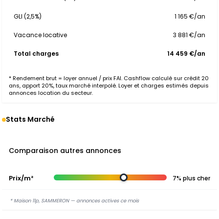
GLI (2,5%)
1 165 €/an
Vacance locative
3 881 €/an
Total charges
14 459 €/an
* Rendement brut = loyer annuel / prix FAI. Cashflow calculé sur crédit 20
ans, apport 20%, taux marché interpolé. Loyer et charges estimés depuis
annonces location du secteur.
Stats Marché
Comparaison autres annonces
Prix/m²
7% plus cher
* Maison 11p, SAMMERON — annonces actives ce mois