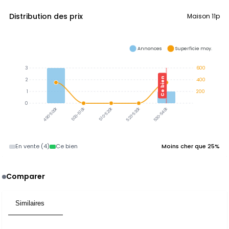
Distribution des prix
Maison 11p
Annonces
Superficie moy.
3
600
Ce bien
2
400
1
200
0
490-500k
500-510k
510-520k
520-530k
530-540k
En vente (4)
Ce bien
Moins cher que 25%
Comparer
Similaires
3