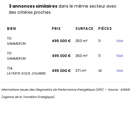
3 annonces similaires
dans le même secteur avec
des critères proches.
BIEN
PRIX
SURFACE
PIÈCES
T11
495 000 €
353 m²
11
Voir
SAMMERON
T11
495 000 €
353 m²
11
Voir
SAMMERON
T14
495 000 €
371 m²
14
Voir
LA FERTE SOUS JOUARRE
Informations issues des Diagnostics de Performance Énergétique (DPE) — Source : ADEME
(Agence de la Transition Écologique).