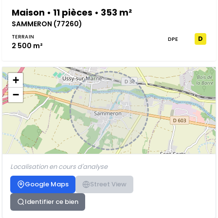
Maison • 11 pièces • 353 m²
SAMMERON (77260)
TERRAIN
D
DPE
2 500 m²
+
−
Localisation en cours d'analyse
Google Maps
Street View
Identifier ce bien