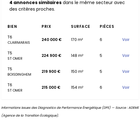
4 annonces similaires
dans le même secteur avec
des critères proches.
BIEN
PRIX
SURFACE
PIÈCES
T6
240 000 €
170 m²
6
Voir
CLAIRMARAIS
T5
224 900 €
148 m²
5
Voir
ST OMER
T5
219 900 €
150 m²
5
Voir
BOISDINGHEM
T6
215 000 €
154 m²
6
Voir
ST OMER
Informations issues des Diagnostics de Performance Énergétique (DPE) — Source : ADEME
(Agence de la Transition Écologique).