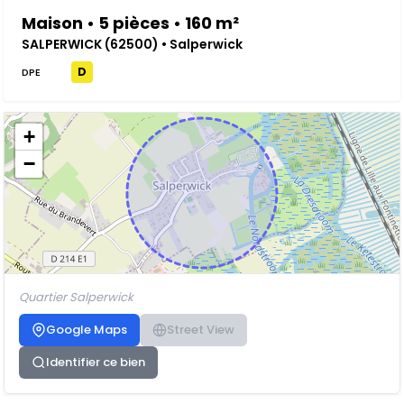
Maison • 5 pièces • 160 m²
SALPERWICK (62500) • Salperwick
D
DPE
+
−
Quartier Salperwick
Google Maps
Street View
Identifier ce bien