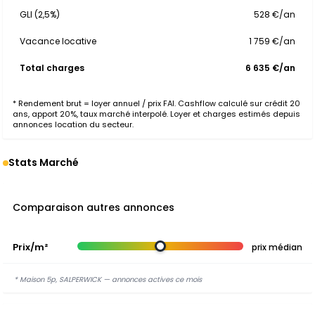
GLI (2,5%)
528 €/an
Vacance locative
1 759 €/an
Total charges
6 635 €/an
* Rendement brut = loyer annuel / prix FAI. Cashflow calculé sur crédit 20
ans, apport 20%, taux marché interpolé. Loyer et charges estimés depuis
annonces location du secteur.
Stats Marché
Comparaison autres annonces
Prix/m²
prix médian
* Maison 5p, SALPERWICK — annonces actives ce mois