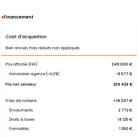
Financement
Coût d'acquisition
Bien ancien, frais réduits non appliqués
Prix affiché (FAI)
249 000 €
Honoraires agence (~4,0%)
-9 577 €
Prix net vendeur
239 423 €
Frais de notaire
+18 247 €
Émoluments
2 772 €
Droits & taxes
14 125 €
Formalités
1 350 €