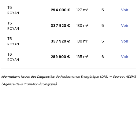
T5
294 000 €
127 m²
5
Voir
ROYAN
T5
337 920 €
130 m²
5
Voir
ROYAN
T5
337 920 €
130 m²
5
Voir
ROYAN
T6
289 900 €
135 m²
6
Voir
ROYAN
Informations issues des Diagnostics de Performance Énergétique (DPE) — Source : ADEME
(Agence de la Transition Écologique).