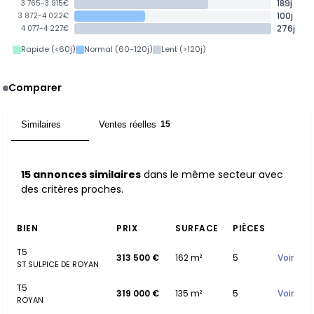
189j
3 765-3 915€
100j
3 872-4 022€
276j
4 077-4 227€
Rapide (<60j)
Normal (60-120j)
Lent (>120j)
Comparer
Similaires
Ventes réelles
15
15
15 annonces similaires
dans le même secteur avec
des critères proches.
BIEN
PRIX
SURFACE
PIÈCES
T5
313 500 €
162 m²
5
Voir
ST SULPICE DE ROYAN
T5
319 000 €
135 m²
5
Voir
ROYAN