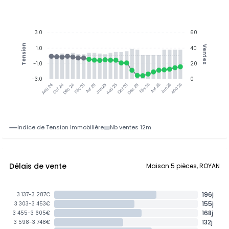
3.0
60
Tension
Ventes
1.0
40
-1.0
20
-3.0
0
Oct 24
Déc 24
Fév 25
Avr 25
Jun 25
Aoû 25
Oct 25
Déc 25
Fév 26
Avr 26
Jun 26
Aoû 26
Aoû 24
Indice de Tension Immobilière
Nb ventes 12m
Délais de vente
Maison 5 pièces, ROYAN
196j
3 137-3 287€
155j
3 303-3 453€
168j
3 455-3 605€
132j
3 598-3 748€