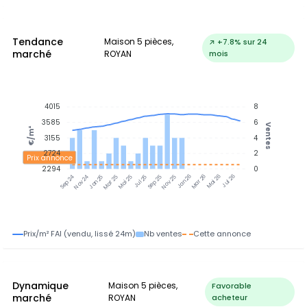
Tendance
Maison 5 pièces,
↗ +7.8% sur 24
marché
ROYAN
mois
4015
8
3585
6
Ventes
€/m²
3155
4
2724
2
Prix annonce
2294
0
Nov 24
Jan 25
Mar 25
Mai 25
Jul 25
Sep 25
Nov 25
Jan 26
Mar 26
Mai 26
Jul 26
Sep 24
Prix/m² FAI (vendu, lissé 24m)
Nb ventes
Cette annonce
Dynamique
Maison 5 pièces,
Favorable
marché
ROYAN
acheteur