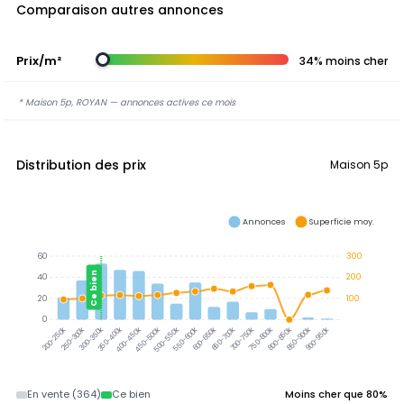
Comparaison autres annonces
Prix/m²
34% moins cher
* Maison 5p, ROYAN — annonces actives ce mois
Distribution des prix
Maison 5p
Annonces
Superficie moy.
60
300
Ce bien
40
200
20
100
0
300-350k
350-400k
250-300k
400-450k
450-500k
500-550k
550-600k
600-650k
650-700k
700-750k
750-800k
800-850k
850-900k
900-950k
200-250k
En vente (364)
Ce bien
Moins cher que 80%