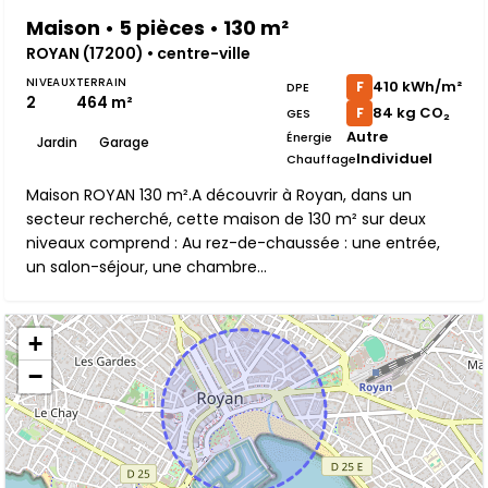
Maison • 5 pièces • 130 m²
ROYAN (17200) • centre-ville
NIVEAUX
TERRAIN
410 kWh/m²
F
DPE
2
464 m²
84 kg CO₂
F
GES
Autre
Énergie
Jardin
Garage
Individuel
Chauffage
Maison ROYAN 130 m².A découvrir à Royan, dans un
secteur recherché, cette maison de 130 m² sur deux
niveaux comprend : Au rez-de-chaussée : une entrée,
un salon-séjour, une chambre...
+
−