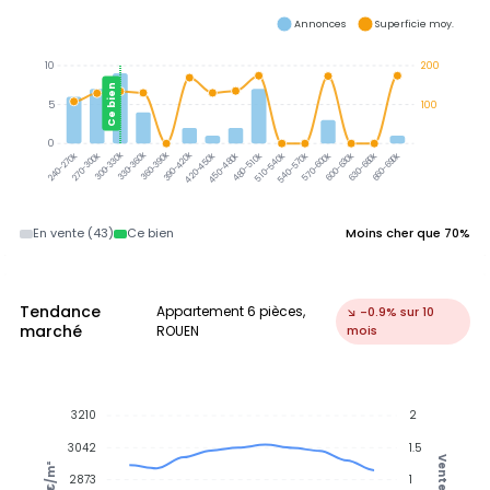
Annonces
Superficie moy.
10
200
Ce bien
5
100
0
300-330k
330-360k
360-390k
390-420k
270-300k
420-450k
450-480k
480-510k
510-540k
540-570k
570-600k
600-630k
630-660k
660-690k
240-270k
En vente (43)
Ce bien
Moins cher que 70%
Tendance
Appartement 6 pièces,
↘ -0.9% sur 10
marché
ROUEN
mois
3210
2
3042
1.5
Ventes
€/m²
2873
1