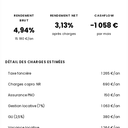
RENDEMENT
RENDEMENT NET
CASHFLOW
BRUT
3,13%
-1 058 €
4,94%
après charges
par mois
15 180 €/an
DÉTAIL DES CHARGES ESTIMÉES
Taxe foncière
1 265 €/an
Charges copro. NR
690 €/an
Assurance PNO
150 €/an
Gestion locative (7%)
1 063 €/an
GLI (2,5%)
380 €/an
Vacance locative
1 264 €/an