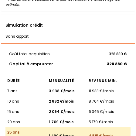
estimés.
Simulation crédit
Sans apport
Coût total acquisition
328 880 €
Capital à emprunter
328 880 €
DURÉE
MENSUALITÉ
REVENUS MIN.
7 ans
3 938 €/mois
11 933 €/mois
10 ans
2 892 €/mois
8 764 €/mois
15 ans
2 094 €/mois
6 345 €/mois
20 ans
1 709 €/mois
5 179 €/mois
25 ans
1 490 €/mois
4 515 €/mois