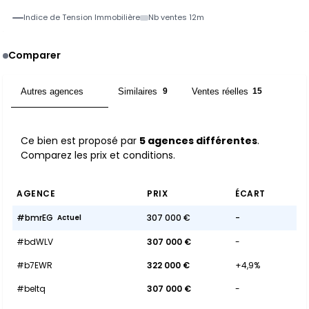
Indice de Tension Immobilière
Nb ventes 12m
Comparer
Autres agences
Similaires
Ventes réelles
5
9
15
Ce bien est proposé par
5 agences différentes
.
Comparez les prix et conditions.
AGENCE
PRIX
ÉCART
#bmrEG
307 000 €
-
Actuel
#bdWLV
307 000 €
-
#b7EWR
322 000 €
+4,9%
#beItq
307 000 €
-