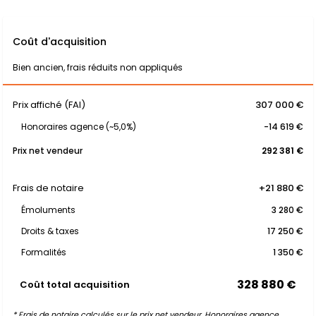
Coût d'acquisition
Bien ancien, frais réduits non appliqués
Prix affiché (FAI)
307 000 €
Honoraires agence (~5,0%)
-14 619 €
Prix net vendeur
292 381 €
Frais de notaire
+21 880 €
Émoluments
3 280 €
Droits & taxes
17 250 €
Formalités
1 350 €
328 880 €
Coût total acquisition
* Frais de notaire calculés sur le prix net vendeur. Honoraires agence