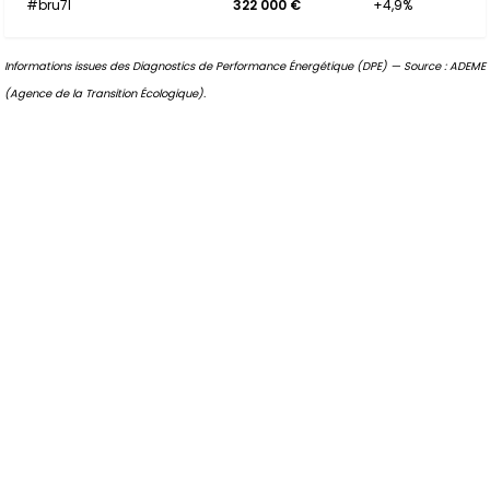
#bru7I
322 000 €
+4,9%
Informations issues des Diagnostics de Performance Énergétique (DPE) — Source : ADEME
(Agence de la Transition Écologique).