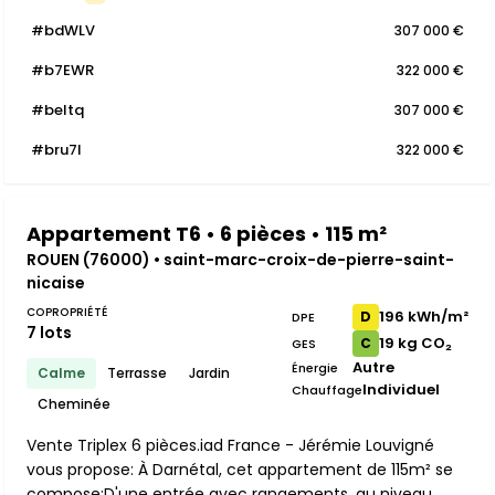
#bdWLV
307 000 €
#b7EWR
322 000 €
#beItq
307 000 €
#bru7I
322 000 €
Appartement T6 • 6 pièces • 115 m²
ROUEN (76000) • saint-marc-croix-de-pierre-saint-
nicaise
COPROPRIÉTÉ
196 kWh/m²
D
DPE
7 lots
19 kg CO₂
C
GES
Autre
Énergie
Calme
Terrasse
Jardin
Individuel
Chauffage
Cheminée
Vente Triplex 6 pièces.iad France - Jérémie Louvigné
vous propose: À Darnétal, cet appartement de 115m² se
compose:D'une entrée avec rangements, au niveau