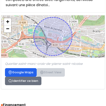
suivant une pièce dînatoi...
+
−
Quartier saint-marc-croix-de-pierre-saint-nicaise
Google Maps
Street View
Identifier ce bien
Financement